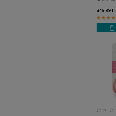
с гранато
кожи
849,99 Г
27 07 - 23 