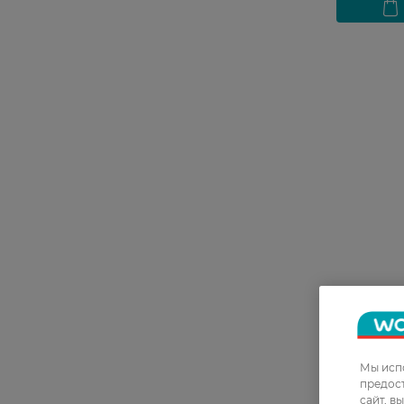
27 07 - 23 
Эссенция 
Snail Mat
40 мл
Мы испо
предос
499,99 Г
сайт, в