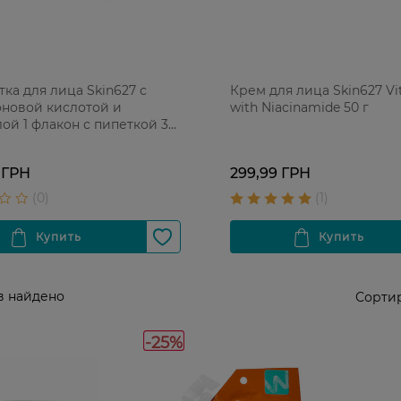
ка для лица Skin627 с
Крем для лица Skin627 Vi
новой кислотой и
with Niacinamide 50 г
ой 1 флакон с пипеткой 34
саше-запаски
 ГРН
299,99 ГРН
в найдено
Сортир
-25%