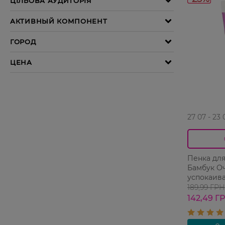
27 07 - 23 
Пенка для
Бамбук О
успокаив
189,99 ГРН
142,49 Г