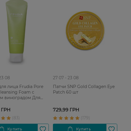
 23 08
27 07 - 23 08
для лица Frudia Pore
Патчи SNP Gold Collagen Eye
Cleansing Foam с
Patch 60 шт
м виноградом Для
емной жирной кожи
 ГРН
729,99 ГРН