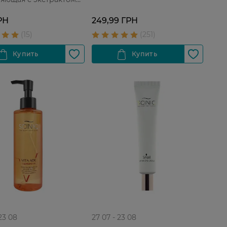
и Для всех типов
шт.
РН
249,99 ГРН
 23 08
27 07 - 23 08