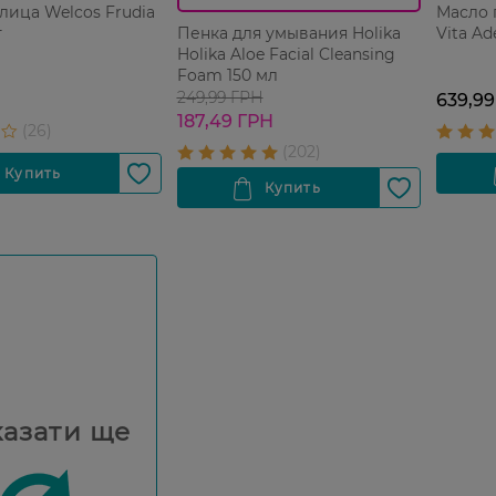
лица Welcos Frudia
Масло 
т
Vita Ad
Пенка для умывания Holika
Holika Aloe Facial Cleansing
Foam 150 мл
249,99 ГРН
639,99
187,49 ГРН
азати ще