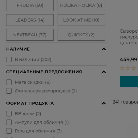
Сыворот
гиалуро
центелл
мл + 2 
449,99
241
товаро