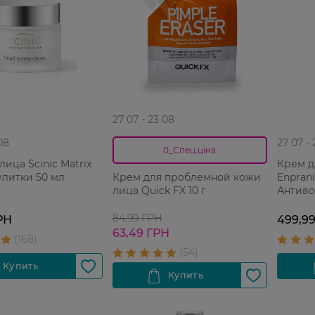
27 07 - 23 08
08
27 07 -
0_Спец.ціна
лица Scinic Matrix
Крем д
улитки 50 мл
Enprani
Крем для проблемной кожи
Антиво
лица Quick FX 10 г
84,99 ГРН
РН
499,9
63,49 ГРН