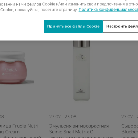
овании нами файлов Cookie и/или изменить свои предпочтения в отн
Cookie, пожалуйста, посетите страницу
Политика конфиденциальнос
Принять все файлы Cookie
Настроить файл
08
27 07 - 23 08
27 07 -
лица Frudia Nutri
Эмульсия антивозрастная
Сыворо
ing Cream
Scinic Snail Matrix С
Bluebe
ный увлажняющий
экстрактом улитки для всех
увлажн