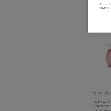
использ
файлов 
27 07 - 23 
Крем для 
Moisturiz
питатель