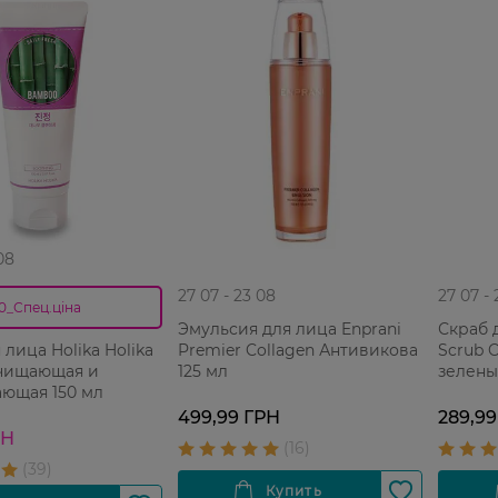
08
27 07 - 23 08
27 07 -
0_Спец.ціна
Эмульсия для лица Enprani
Скраб 
Premier Collagen Антивикова
Scrub 
 лица Holika Holika
125 мл
зелены
чищающая и
пробл
ающая 150 мл
145 г
499,99 ГРН
289,99
РН