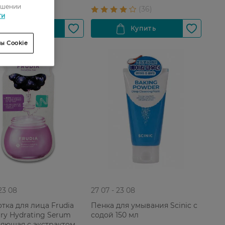
ошении
ти
ы Cookie
 23 08
27 07 - 23 08
тка для лица Frudia
Пенка для умывания Scinic с
rry Hydrating Serum
содой 150 мл
яющая с экстрактом