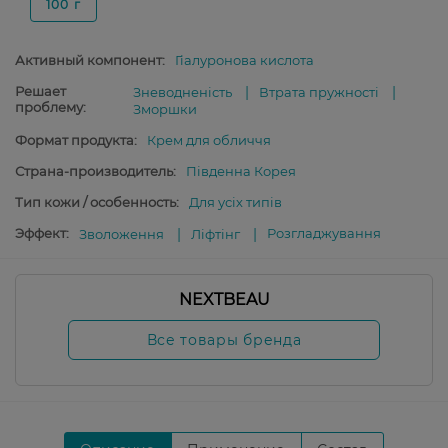
100 г
Активный компонент:
Гіалуронова кислота
Решает
Зневодненість
Втрата пружності
проблему:
Зморшки
Формат продукта:
Крем для обличчя
Страна-производитель:
Південна Корея
Тип кожи / особенность:
Для усіх типів
Эффект:
Розгладжування
Зволоження
Ліфтінг
NEXTBEAU
Все товары бренда