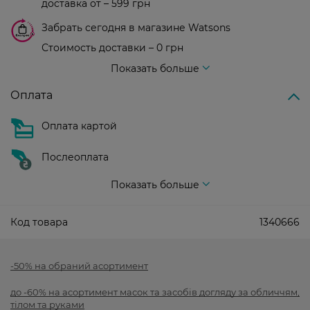
доставка от – 599 грн
Забрать сегодня в магазине Watsons
Стоимость доставки – 0 грн
Стоимость доставки – 99 грн, бесплатная доставка от – 699 грн
Показать больше
Оплата
Оплата картой
Послеоплата
Показать больше
Код товара
1340666
-50% на обраний асортимент
до -60% на асортимент масок та засобів догляду за обличчям,
тілом та руками