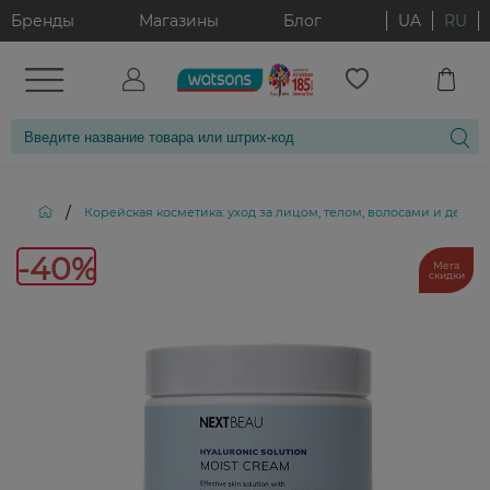
Бренды
Магазины
Блог
UA
RU
/
Корейская косметика: уход за лицом, телом, волосами и декор
-40%
Мега
скидки