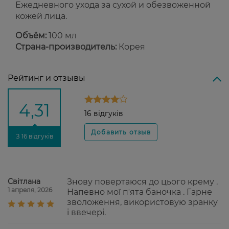
Ежедневного ухода за сухой и обезвоженной
кожей лица.
Объём:
100 мл
Страна-производитель:
Корея
Рейтинг и отзывы
4,31
16 відгуків
З 16 відгуків
Світлана
Знову повертаюся до цього крему .
1 апреля, 2026
Напевно мої пʼята баночка . Гарне
зволоження, використовую зранку
і ввечері.