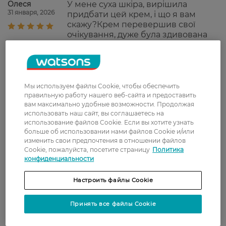
Олеся
У мене суха шкіра, вирішила
31 января, 2026
придбати цей крем, і що я вам
скажу?Крем перевершив свої
очікування, дуже була здивована
ефектом, використала 2 рази на ніч,
шкіра зволожена, не стягнена,
взагалі супер. Користуюсь постійно
тепер на ніч.
Мы используем файлы Cookie, чтобы обеспечить
Ніна
Була дуже суха шкіра, вирішила
правильную работу нашего веб-сайта и предоставить
17 сентября, 2025
вам максимально удобные возможности. Продолжая
купити і спробувати цей крем. За
использовать наш сайт, вы соглашаетесь на
два використання обличчя таке
использование файлов Cookie. Если вы хотите узнать
мʼяке, мені неймовірно
больше об использовании нами файлов Cookie и/или
подобається. Запаху я ніякого
изменить свои предпочтения в отношении файлов
поганого не відчула, можу
Cookie, пожалуйста, посетите страницу
Политика
сказати що його й нема. Якщо Ви
конфиденциальности
стоїте і вагаєтесь чи купувати чи
ні, як Вам він приглянувся -
Настроить файлы Cookie
беріть, свої гроші, як на мене,
відпрацьовує.
Принять все файлы Cookie
Олена
Крем просто супер, вибирається
28 апреля, 2025