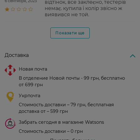
6 сентября, 2023
відтінок, все заклеєно, тестерів
немає. купила і колір звісно ж
виявився не той.
Показати ще
Доставка
Новая почта
В отделение Новой почты - 99 грн, бесплатно
от 699 грн
Укрпочта
Стоимость доставки – 79 грн, бесплатная
доставка от – 599 грн
Забрать сегодня в магазине Watsons
Стоимость доставки – 0 грн
Стоимость доставки – 99 грн, бесплатная доставка от – 699 грн