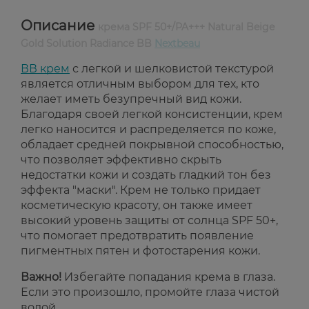
Описание
крема SPF 50+/PA+++ Natural Beige
Gold Solution Radiance BB
Nextbeau
ВВ крем
с легкой и шелковистой текстурой
является отличным выбором для тех, кто
желает иметь безупречный вид кожи.
Благодаря своей легкой консистенции, крем
легко наносится и распределяется по коже,
обладает средней покрывной способностью,
что позволяет эффективно скрыть
недостатки кожи и создать гладкий тон без
эффекта "маски". Крем не только придает
косметическую красоту, он также имеет
высокий уровень защиты от солнца SPF 50+,
что помогает предотвратить появление
пигментных пятен и фотостарения кожи.
Важно!
Избегайте попадания крема в глаза.
Если это произошло, промойте глаза чистой
водой.