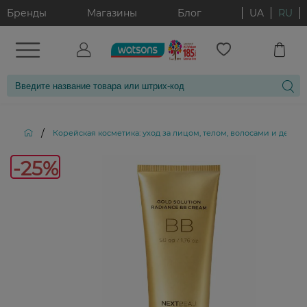
Бренды
Магазины
Блог
UA
RU
/
Корейская косметика: уход за лицом, телом, волосами и декор
-25%
-25%