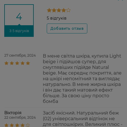
4
5 відгуків
З 5 відгуків
27 сентября, 2024
В мене світла шкіра, купила Light
beige і підійшов супер, для
смуглявіших підійде Natural
beige. Має середнє покриття, але
на шкірі непомітний та виглядає
натурально. В мене жирна шкіра
і він дає такий матовий ефект
більше. За свою ціну просто
бомба
Вікторія
Засіб якісний. Натуральний беж
22 сентября, 2024
(02) універсальний відтінок не
для світлошкірих. Великий плюс -