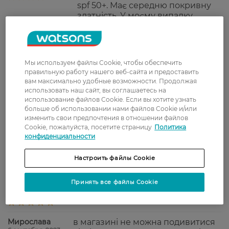
spf 50+. Має середню покривну
здатність. У моєму випадку
підсушує шкіру та трохи
підкреслює шалушіння у Т-зоні у
осінньо-зимовий період.
Ароматизований, чимось
Мы используем файлы Cookie, чтобы обеспечить
нагадує запах дитячих засобів від
правильную работу нашего веб-сайта и предоставить
Mustela.
вам максимально удобные возможности. Продолжая
использовать наш сайт, вы соглашаетесь на
Тетяна
Натуральный беж для смуглых или
использование файлов Cookie. Если вы хотите узнать
1 апреля, 2024
летом под загар. Светлый беж - для
больше об использовании нами файлов Cookie и/или
светлокожих. Очень нравится,
изменить свои предпочтения в отношении файлов
Cookie, пожалуйста, посетите страницу
Политика
пользуюсь более полугода. Не
конфиденциальности
сушит кожу. Мне поры не забивает.
Перекрывает не сильно, но
Настроить файлы Cookie
держится весь день.
Софія
Запах класний. На шкірі виглядає
Принять все файлы Cookie
3 февраля, 2024
дуже добре.
Мирослава
в магазині не можна подивитися