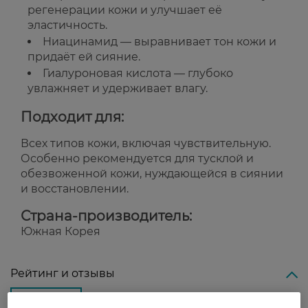
регенерации кожи и улучшает её
эластичность.
Ниацинамид — выравнивает тон кожи и
придаёт ей сияние.
Гиалуроновая кислота — глубоко
увлажняет и удерживает влагу.
Подходит для:
Всех типов кожи, включая чувствительную.
Особенно рекомендуется для тусклой и
обезвоженной кожи, нуждающейся в сиянии
и восстановлении.
Страна-производитель:
Южная Корея
Рейтинг и отзывы