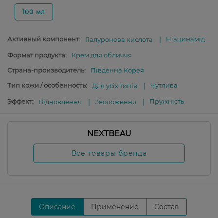
100 мл
Активный компонент:
Ніацинамід
Гіалуронова кислота
Формат продукта:
Крем для обличчя
Страна-производитель:
Південна Корея
Тип кожи / особенность:
Чутлива
Для усіх типів
Эффект:
Пружність
Відновлення
Зволоження
NEXTBEAU
Все товары бренда
Описание
Применение
Состав