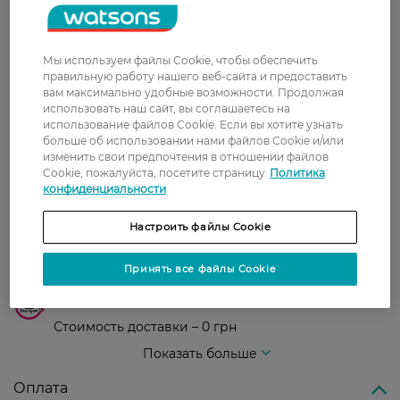
0
0 відгуків
З 0 відгуків
Мы используем файлы Cookie, чтобы обеспечить
правильную работу нашего веб-сайта и предоставить
вам максимально удобные возможности. Продолжая
Доставка
использовать наш сайт, вы соглашаетесь на
использование файлов Cookie. Если вы хотите узнать
больше об использовании нами файлов Cookie и/или
Новая почта
изменить свои предпочтения в отношении файлов
Cookie, пожалуйста, посетите страницу
Политика
В отделение Новой почты - 99 грн, бесплатно
конфиденциальности
от 699 грн
Укрпочта
Настроить файлы Cookie
Стоимость доставки – 79 грн, бесплатная
доставка от – 599 грн
Принять все файлы Cookie
Забрать сегодня в магазине Watsons
Стоимость доставки – 0 грн
Стоимость доставки – 99 грн, бесплатная доставка от – 699 грн
Показать больше
Оплата