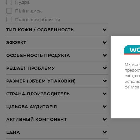
Мы испо
предос
сайт, в
использ
файлов 