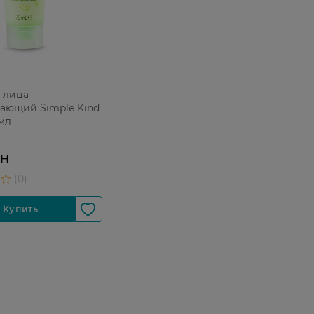
 лица
ающий Simple Kind
 мл
РН