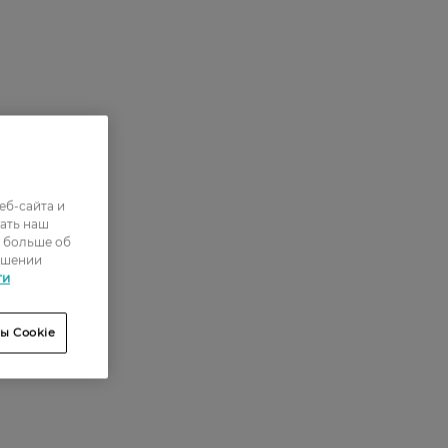
еб-сайта и
ать наш
ь больше об
ошении
ти
ы Cookie