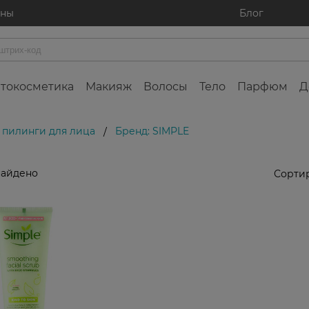
ины
Блог
токосметика
Макияж
Волосы
Тело
Парфюм
Д
 пилинги для лица
Бренд: SIMPLE
/
найдено
Сортир