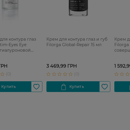
для контура глаз
Крем для контура глаз и губ
Крем д
ptim-Eyes Eye
Filorga Global-Repair 15 мл
Filorg
 гиалуроновой
соверш
15 мл
 ГРН
3 469,99 ГРН
1 592,