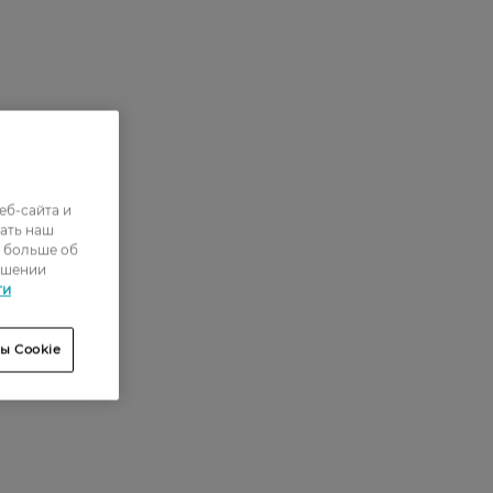
еб-сайта и
ать наш
ь больше об
ошении
ти
ы Cookie