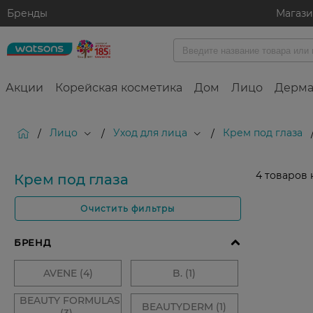
Бренды
Магаз
Акции
Корейская косметика
Дом
Лицо
Дерма
Лицо
Уход для лица
Крем под глаза
/
/
/
4
товаров 
Крем под глаза
Очистить фильтры