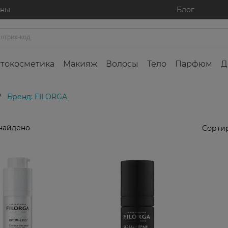
ины
Блог
токосметика
Макияж
Волосы
Тело
Парфюм
Д
Бренд: FILORGA
/
найдено
Сортир