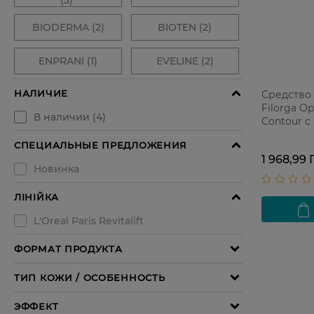
Средство 
Filorga O
Contour с
кислотой 
1 968,99