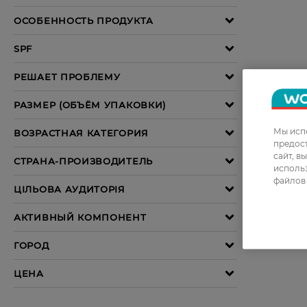
Мы испо
предос
сайт, в
использ
файлов 