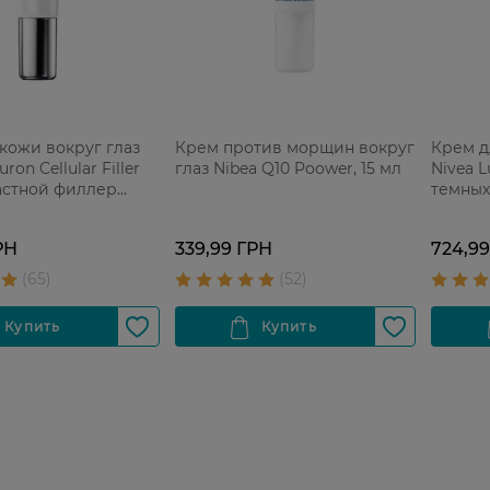
кожи вокруг глаз
Крем против морщин вокруг
Крем д
ron Cellular Filler
глаз Nibea Q10 Poower, 15 мл
Nivea 
астной филлер
темных 
орщин 15 мл
РН
339,99 ГРН
724,9