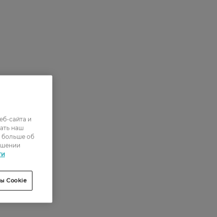
еб-сайта и
ать наш
ь больше об
ошении
ти
ы Cookie