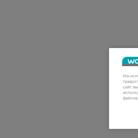
Мы испо
предос
сайт, в
использ
файлов 