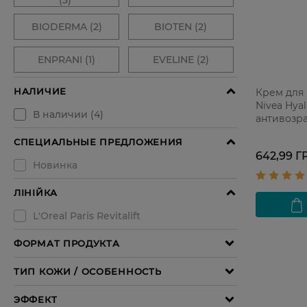
Крем для 
Nivea Hyalu
антивозр
против м
642,99 Г