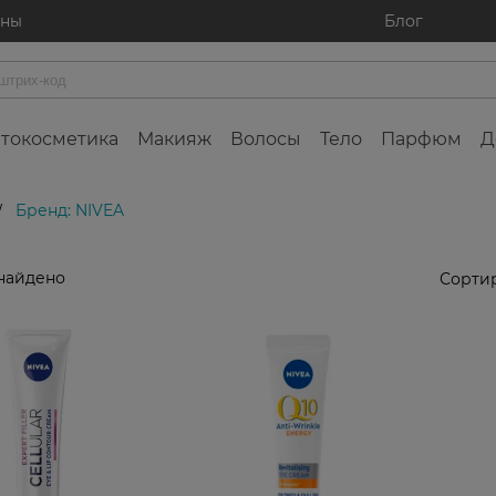
ины
Блог
токосметика
Макияж
Волосы
Тело
Парфюм
Д
Бренд: NIVEA
/
найдено
Сортир