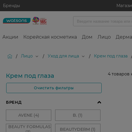
Бренды
Магаз
Акции
Корейская косметика
Дом
Лицо
Дерма
Лицо
Уход для лица
Крем под глаза
/
/
/
4
товаров 
Крем под глаза
Очистить фильтры