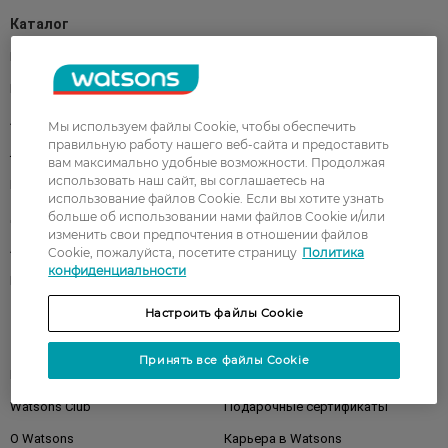
Каталог
Корейская косметика
Мужчинам
Парфюмерия
Здоровье
Акции
Макияж
Мы используем файлы Cookie, чтобы обеспечить
правильную работу нашего веб-сайта и предоставить
Лицо
Тело
вам максимально удобные возможности. Продолжая
использовать наш сайт, вы соглашаетесь на
Подарки
Детям
использование файлов Cookie. Если вы хотите узнать
Дом
больше об использовании нами файлов Cookie и/или
Волосы
изменить свои предпочтения в отношении файлов
Аксессуары
Дерматокосметика
Cookie, пожалуйста, посетите страницу
Политика
конфиденциальности
Бренды
Настроить файлы Cookie
Клиентам
Принять все файлы Cookie
Правила и условия
Магазины
Watsons Club
Подарочные сертификаты
О Watsons
Карьера в Watsons