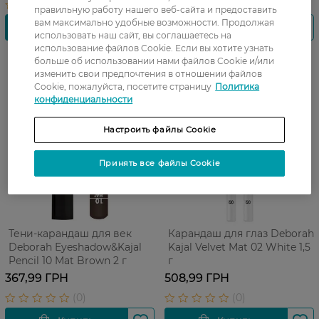
правильную работу нашего веб-сайта и предоставить
вам максимально удобные возможности. Продолжая
использовать наш сайт, вы соглашаетесь на
использование файлов Cookie. Если вы хотите узнать
больше об использовании нами файлов Cookie и/или
изменить свои предпочтения в отношении файлов
Cookie, пожалуйста, посетите страницу
Политика
конфиденциальности
Настроить файлы Cookie
Принять все файлы Cookie
Тени-карандаш для век
Карандаш для глаз Deborah
Deborah Eyeshadow&Kajal
Kajal Velvet Mat 02 White 1,5
Pencil 10 Mat Brown 2 г
г
367,99 ГРН
508,99 ГРН