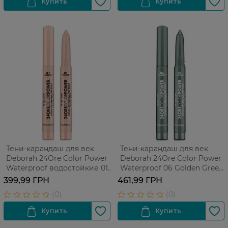
Тени-карандаш для век
Тени-карандаш для век
Deborah 24Ore Color Power
Deborah 24Ore Color Power
Waterproof водостойкие 01
Waterproof 06 Golden Green
Champagne 1.4 г
1.4 г
399,99 ГРН
461,99 ГРН