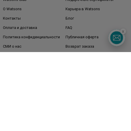
О Watsons
Карьера в Watsons
Контакты
Блог
Оплата и доставка
FAQ
x
Политика конфиденциальности
Публичная оферта
СМИ о нас
Возврат заказа
Подписывайтесь
на наши соцсети
и мессенджеры
Watsons в вашем смартфоне