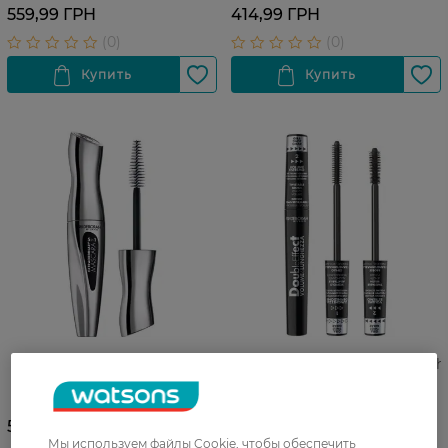
559,99 ГРН
414,99 ГРН
Тушь для ресниц Deborah 5
Тушь-трансформер Deborah
в 1 черная 12 мл
черная 8 мл
545,99 ГРН
545,99 ГРН
Мы используем файлы Cookie, чтобы обеспечить