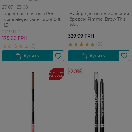
27 07 - 23 08
Набор для моделирования
Карандаш для глаз Rm
бровей Rimmel Brow This
scandaleyes waterproof 008
Way
1.3 г
219,99 ГРН
329,99 ГРН
175,99 ГРН
-20%
Финальная
распродажа