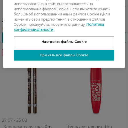
Карандаш для бровей Rm
Подводка для глаз Rm
использовать наш сайт, вы соглашаетесь на
brow pro micro 003 Dark
wonder ink eyeliner 01-Black 1
использование файлов Cookie. Если вы хотите узнать
Brown 0.09 г
мл
больше об использовании нами файлов Cookie и/или
изменить свои предпочтения в отношении файлов
209,99 ГРН
319,99 ГРН
Cookie, пожалуйста, посетите страницу
Политика
конфиденциальности
Настроить файлы Cookie
-20%
Принять все файлы Cookie
27 07 - 23 08
Тушь для ресниц Rm
Карандаш для глаз Rm