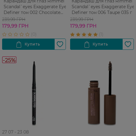
Карандаш для глаз Rimmel
Карандаш для глаз Rimmel
Scandal`eyes Exaggerate Eye
Scandal`eyes Exaggerate Eye
Definer тон 002 Chocolate
Definer тон 006 Taupe 035 г
Brown 035 г
239,99 ГРН
239,99 ГРН
179,99 ГРН
179,99 ГРН
-25%
27 07 - 23 08