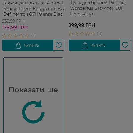
Тушь для бровей Rimmel
Карандаш для глаз Rimmel
Wonderfull Brow тон 001
Scandal`eyes Exaggerate Eye
Light 45 мл
Definer тон 001 Intense Black
035 г
239,99 ГРН
299,99 ГРН
179,99 ГРН
Показати ще