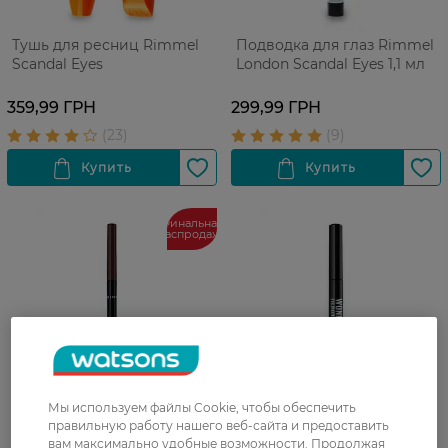
Тушь для ресниц Rimmel
Подводка для глаз Rimmel
Scandal Eyes
London Scandal Eyes 1,1 мл
359,99 ГРН
299,99 ГРН
Финальная
распродажа
Мы используем файлы Cookie, чтобы обеспечить
правильную работу нашего веб-сайта и предоставить
вам максимально удобные возможности. Продолжая