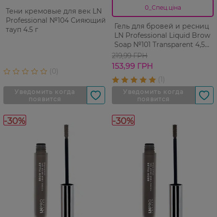
0_Спец.ціна
Тени кремовые для век LN
Professional №104 Cияющий
Гель для бровей и ресниц
тауп 4.5 г
LN Professional Liquid Brow
Soap №101 Transparent 4,5
мл
219,99 ГРН
153,99 ГРН
-30%
-30%