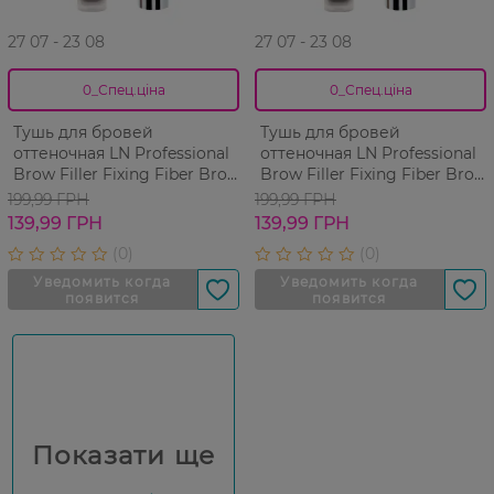
27 07 - 23 08
27 07 - 23 08
0_Спец.ціна
0_Спец.ціна
Тушь для бровей
Тушь для бровей
оттеночная LN Professional
оттеночная LN Professional
Brow Filler Fixing Fiber Brow
Brow Filler Fixing Fiber Brow
Gel №101 4,5 мл
Gel №102 4,5 мл
199,99 ГРН
199,99 ГРН
139,99 ГРН
139,99 ГРН
Показати ще