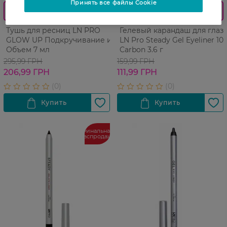
Принять все файлы Cookie
0_Спец.ціна
0_Спец.ціна
Тушь для ресниц LN PRO
Гелевый карандаш для глаз
GLOW UP Подкручивание и
LN Pro Steady Gel Eyeliner 101
Объем 7 мл
Carbon 3.6 г
295,99 ГРН
159,99 ГРН
206,99 ГРН
111,99 ГРН
Финальная
распродажа