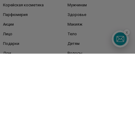
Корейская косметика
Мужчинам
Парфюмерия
Здоровье
Акции
Макияж
x
Лицо
Тело
Подарки
Детям
Дом
Волосы
Аксессуары
Дерматокосметика
Бренды
Клиентам
Правила и условия
Магазины
Watsons Club
Подарочные сертификаты
О Watsons
Карьера в Watsons
Контакты
Блог