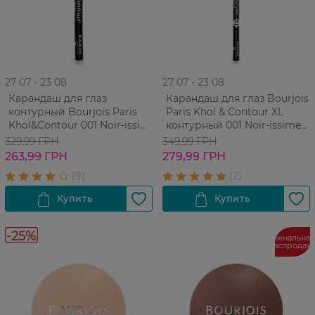
27 07 - 23 08
27 07 - 23 08
Карандаш для глаз
Карандаш для глаз Bourjois
контурный Bourjois Paris
Paris Khol & Contour XL
Khol&Contour 001 Noir-issime
контурный 001 Noir-issime
1,7 г
1,7г
329,99 ГРН
349,99 ГРН
263,99 ГРН
279,99 ГРН
-25%
Финальная
распродаж