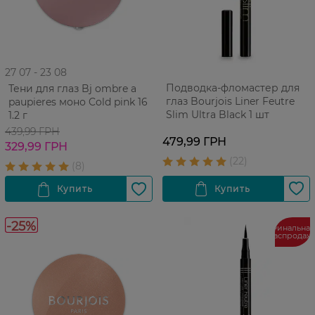
27 07 - 23 08
Подводка-фломастер для
Тени для глаз Bj ombre a
глаз Bourjois Liner Feutre
paupieres моно Cold pink 16
Slim Ultra Black 1 шт
1.2 г
439,99 ГРН
479,99 ГРН
329,99 ГРН
-25%
Финальная
распродаж