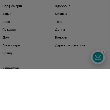
Парфюмерия
Здоровье
Акции
Макияж
Лицо
Тело
Подарки
Детям
Дом
Волосы
Аксессуары
Дерматокосметика
x
Бренды
Клиентам
Правила и условия
Магазины
Watsons Club
Подарочные сертификаты
О Watsons
Карьера в Watsons
Контакты
Блог
Оплата и доставка
FAQ