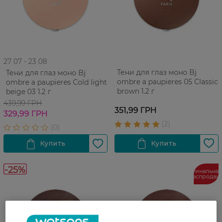
27 07 - 23 08
Тени для глаз моно Bj
Тени для глаз моно Bj
ombre a paupieres 05 Classic
ombre a paupieres Cold light
brown 1.2 г
beige 03 1.2 г
439,99 ГРН
351,99 ГРН
329,99 ГРН
-25%
Финальная
распродаж