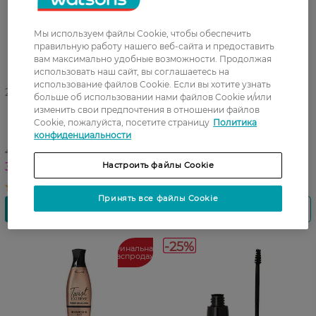
Мы используем файлы Cookie, чтобы обеспечить
правильную работу нашего веб-сайта и предоставить
вам максимально удобные возможности. Продолжая
использовать наш сайт, вы соглашаетесь на
использование файлов Cookie. Если вы хотите узнать
27 07 - 23 08
больше об использовании нами файлов Cookie и/или
Тени для глаз моно Bj
Тени для глаз моно Bj
изменить свои предпочтения в отношении файлов
ombre a paupieresWarm
ombre a paupieres 06 Marron
Cookie, пожалуйста, посетите страницу
Политика
purple 07 1.2 г
glace 1.2 г
конфиденциальности
439,99 ГРН
351,99 ГРН
329,99 ГРН
Настроить файлы Cookie
Принять все файлы Cookie
-25%
Финальная
распродажа