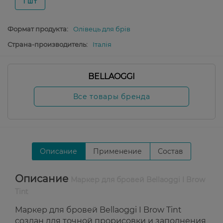
1 шт
Формат продукта:
Олівець для брів
Страна-производитель:
Італія
BELLAOGGI
Все товары бренда
Описание
Применение
Состав
Описание
Маркер для бровей Bellaoggi I Brow
Tint
Маркер для бровей Bellaoggi I Brow Tint
создан для точной прорисовки и заполнения