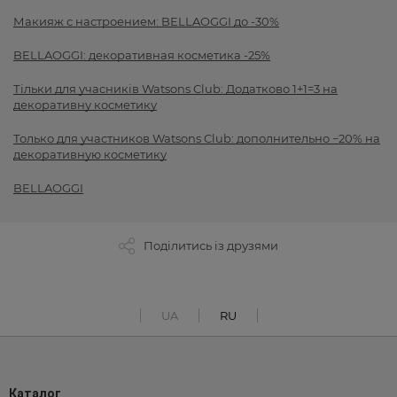
Макияж с настроением: BELLAOGGI до -30%
BELLAOGGI: декоративная косметика -25%
Тільки для учасників Watsons Club: Додатково 1+1=3 на
декоративну косметику
Только для участников Watsons Club: дополнительно −20% на
декоративную косметику
BELLAOGGI
Поділитись із друзями
UA
RU
Каталог