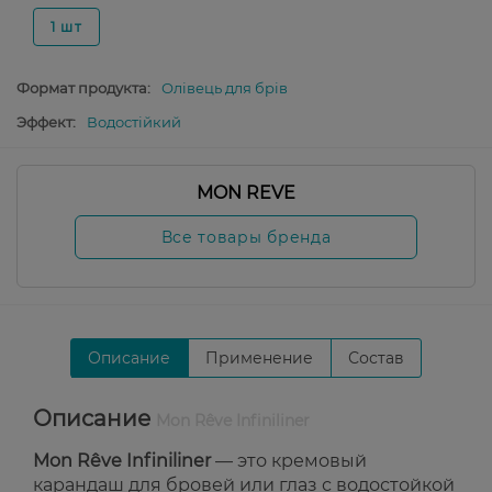
1 шт
Формат продукта:
Олівець для брів
Эффект:
Водостійкий
MON REVE
Все товары бренда
Описание
Применение
Состав
Описание
Mon Rêve Infiniliner
Mon Rêve Infiniliner
— это кремовый
карандаш для бровей или глаз с водостойкой