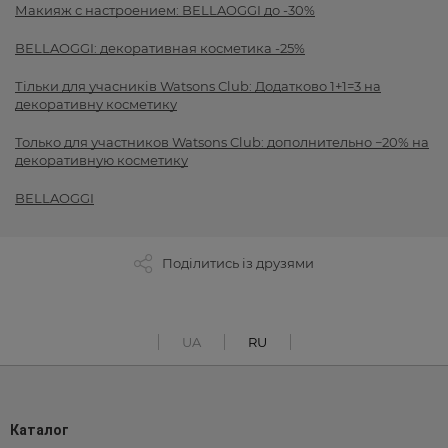
Макияж с настроением: BELLAOGGI до -30%
BELLAOGGI: декоративная косметика -25%
Тільки для учасників Watsons Club: Додатково 1+1=3 на
декоративну косметику
Только для участников Watsons Club: дополнительно −20% на
декоративную косметику
BELLAOGGI
Поділитись із друзями
UA
RU
Каталог