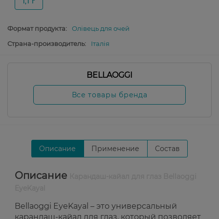
1,1 г
Формат продукта:
Олівець для очей
Страна-производитель:
Італія
BELLAOGGI
Все товары бренда
Описание
Применение
Состав
Описание
Карандаш-кайал для глаз Bellaoggi
EyeKayal
Bellaoggi EyeKayal – это универсальный
карандаш-кайал для глаз, который позволяет