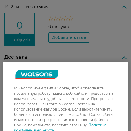
Рейтинг и отзывы
0
0 відгуків
З 0 відгуків
Доставка
Новая почта
В отделение Новой почты - 99 грн, бесплатно
от 699 грн
Мы используем файлы Cookie, чтобы обеспечить
правильную работу нашего веб-сайта и предоставить
Укрпочта
вам максимально удобные возможности. Продолжая
Стоимость доставки – 79 грн, бесплатная
использовать наш сайт, вы соглашаетесь на
использование файлов Cookie. Если вы хотите узнать
доставка от – 599 грн
больше об использовании нами файлов Cookie и/или
Забрать сегодня в магазине Watsons
изменить свои предпочтения в отношении файлов
Cookie, пожалуйста, посетите страницу
Политика
Стоимость доставки – 0 грн
конфиденциальности