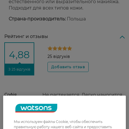
естественного или выразительного макияжа.
Подходит для всех типов кожи.
Страна-производитель:
Польша
Рейтинг и отзывы
4,88
25 відгуків
З 25 відгуків
Софія
Не растекается. Легко наносится.
27 сентября, 2021
Стелла
Якість відмінна, цена - приємна. Не
Мы используем файлы Cookie, чтобы обеспечить
2 апреля, 2021
осипається, колір природний. Мені
правильную работу нашего веб-сайта и предоставить