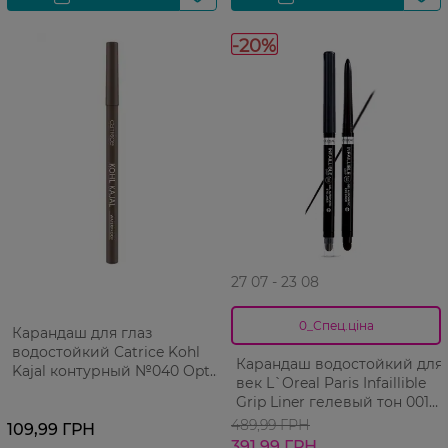
-20%
27 07 - 23 08
0_Спец.ціна
Карандаш для глаз
водостойкий Catrice Kohl
Карандаш водостойкий для
Kajal контурный №040 Optic
век L`Oreal Paris Infaillible
Brow Choc 1 шт
Grip Liner гелевый тон 001
Intence black 032 г
489,99 ГРН
109,99 ГРН
391,99 ГРН