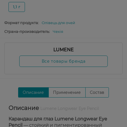
1,1 г
Формат продукта:
Олівець для очей
Страна-производитель:
Чехія
LUMENE
Все товары бренда
Описание
Применение
Состав
Описание
Lumene Longwear Eye Pencil
Карандаш для глаз Lumene Longwear Eye
Pencil
— стойкий и пигментированный