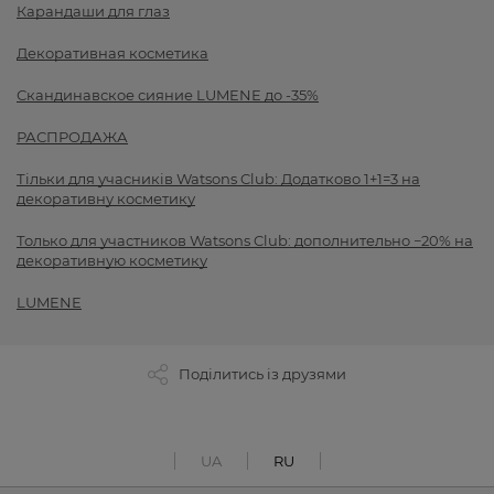
Карандаши для глаз
Декоративная косметика
Скандинавское сияние LUMENE до -35%
РАСПРОДАЖА
Тільки для учасників Watsons Club: Додатково 1+1=3 на
декоративну косметику
Только для участников Watsons Club: дополнительно −20% на
декоративную косметику
LUMENE
Поділитись із друзями
UA
RU