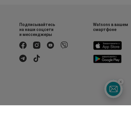
Подписывайтесь
Watsons в вашем
на наши соцсети
смартфоне
и мессенджеры
x