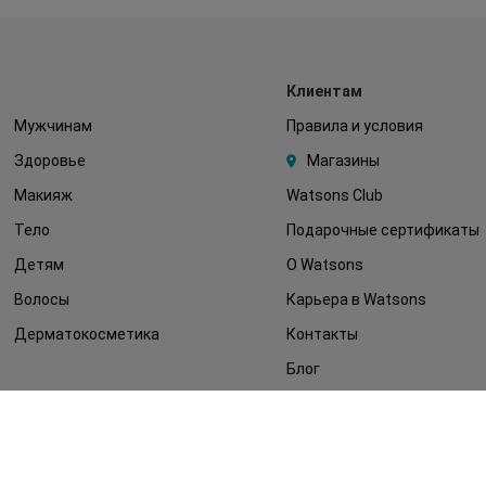
Клиентам
Мужчинам
Правила и условия
Здоровье
Магазины
Макияж
Watsons Club
Тело
Подарочные сертификаты
Детям
О Watsons
Волосы
Карьера в Watsons
Дерматокосметика
Контакты
Блог
Оплата и доставка
FAQ
Политика