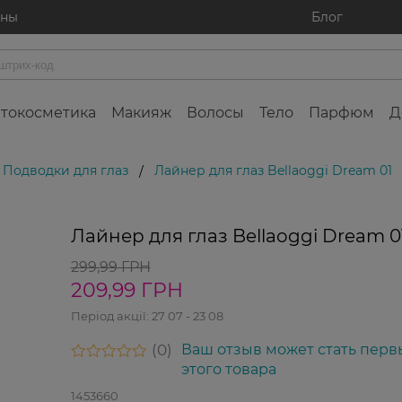
ины
Блог
токосметика
Макияж
Волосы
Тело
Парфюм
Д
Подводки для глаз
Лайнер для глаз Bellaoggi Dream 01
/
Лайнер для глаз Bellaoggi Dream 0
299,99 ГРН
209,99 ГРН
Період акції:
27 07 - 23 08
0
Ваш отзыв может стать перв
этого товара
1453660