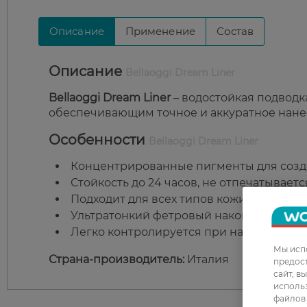
Описание
Применение
Состав
Описание
Bellaoggi Dream Liner
Bellaoggi Dream Liner
– водостойкая подводк
обеспечивающим точное и аккуратное нане
Особенности
Bellaoggi Dream Liner
Концентрированные пигменты для созд
Стойкость до 24 часов, не отпечатываетс
Подходит для всех типов кожи.
Ультратонкий фетровый наконечник поз
Легко контролируется при нанесении дл
Мы испо
Страна-производитель:
Италия
предос
сайт, в
использ
файлов 