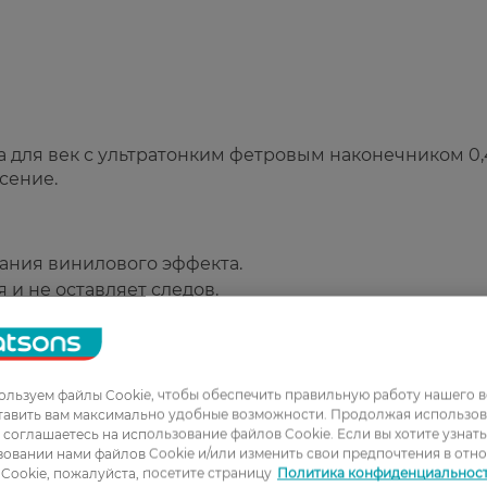
а для век с ультратонким фетровым наконечником 0,
сение.
ания винилового эффекта.
я и не оставляет следов.
воляет рисовать четкие и выразительные линии.
я разных стилей макияжа глаз.
льзуем файлы Cookie, чтобы обеспечить правильную работу нашего в
тавить вам максимально удобные возможности. Продолжая использов
ы соглашаетесь на использование файлов Cookie. Если вы хотите узнат
овании нами файлов Cookie и/или изменить свои предпочтения в отн
Cookie, пожалуйста, посетите страницу
Политика конфиденциальнос