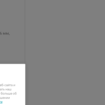
4 мм,
еб-сайта и
ать наш
ь больше об
ошении
ти