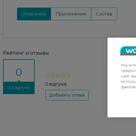
Описание
Применение
Состав
Рейтинг и отзывы
Мы испо
0
предос
сайт, в
использ
0 відгуків
файлов 
З 0 відгуків