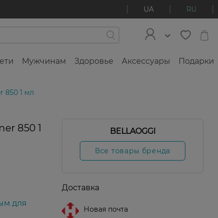
UA
RU
ети
Мужчинам
Здоровье
Аксессуары
Подарки
r 850 1 мл
ner 850 1
BELLAOGGI
Все товары бренда
Доставка
ым для
Новая почта