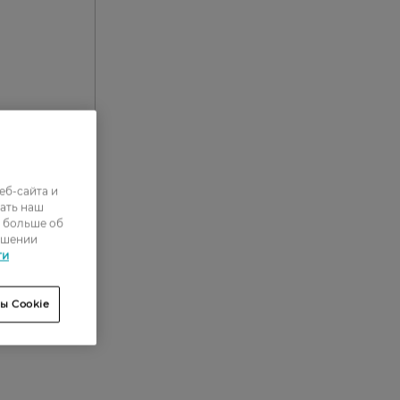
еб-сайта и
0
ать наш
ь больше об
0
ошении
0
ти
0
ы Cookie
0