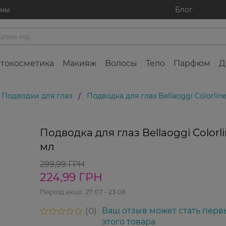
ины
Блог
токосметика
Макияж
Волосы
Тело
Парфюм
Д
Подводки для глаз
Подводка для глаз Bellaoggi Colorline
/
Подводка для глаз Bellaoggi Colorli
мл
299,99 ГРН
224,99 ГРН
Період акції:
27 07 - 23 08
0
Ваш отзыв может стать перв
этого товара