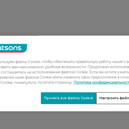
льзуем файлы Cookie, чтобы обеспечить правильную работу нашего в
1
тавить вам максимально удобные возможности. Продолжая использов
ы соглашаетесь на использование файлов Cookie. Если вы хотите узнат
2
овании нами файлов Cookie и/или изменить свои предпочтения в отн
3
Cookie, пожалуйста, посетите страницу
Политика конфиденциальнос
4
Принять все файлы Cookie
Настроить файл
5