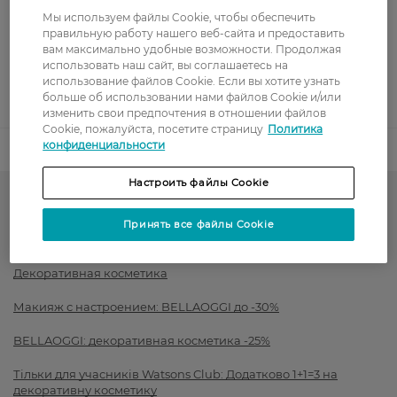
Мы используем файлы Cookie, чтобы обеспечить
Оплата картой
правильную работу нашего веб-сайта и предоставить
вам максимально удобные возможности. Продолжая
использовать наш сайт, вы соглашаетесь на
Послеоплата
использование файлов Cookie. Если вы хотите узнать
больше об использовании нами файлов Cookie и/или
Показать больше
изменить свои предпочтения в отношении файлов
Cookie, пожалуйста, посетите страницу
Политика
конфиденциальности
Код товара
1509065
Настроить файлы Cookie
Косметика для бровей и глаз
Принять все файлы Cookie
Подводки для глаз
Декоративная косметика
Макияж с настроением: BELLAOGGI до -30%
BELLAOGGI: декоративная косметика -25%
Тільки для учасників Watsons Club: Додатково 1+1=3 на
декоративну косметику