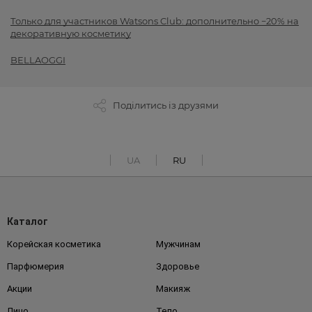
Только для участников Watsons Club: дополнительно −20% на
декоративную косметику
BELLAOGGI
Поділитись із друзями
UA
RU
Каталог
Корейская косметика
Мужчинам
Парфюмерия
Здоровье
Акции
Макияж
Лицо
Тело