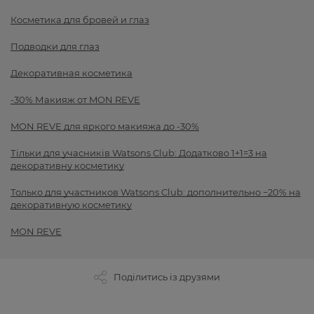
Косметика для бровей и глаз
Подводки для глаз
Декоративная косметика
-30% Макияж от MON REVE
MON REVE для яркого макияжа до -30%
Тільки для учасників Watsons Club: Додатково 1+1=3 на
декоративну косметику
Только для участников Watsons Club: дополнительно −20% на
декоративную косметику
MON REVE
Поділитись із друзями