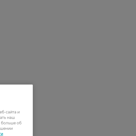
еб-сайта и
ать наш
ь больше об
ошении
ти