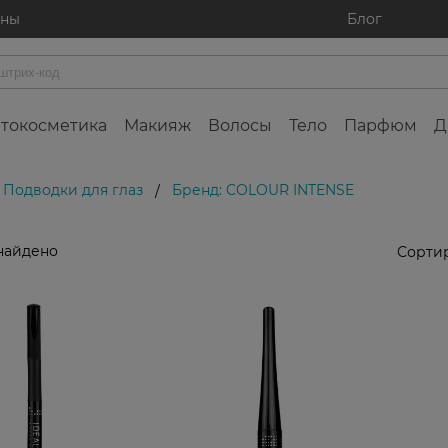
ины
Блог
токосметика
Макияж
Волосы
Тело
Парфюм
Д
Подводки для глаз
Бренд: COLOUR INTENSE
/
найдено
Сортир