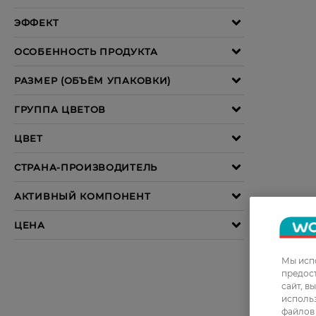
Мы испо
предос
сайт, в
использ
файлов 