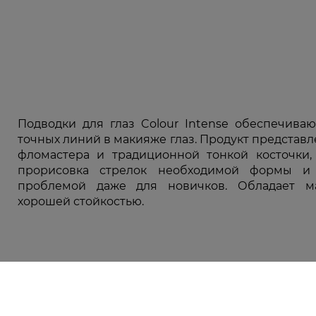
Подводки для глаз Colour Intense обеспечива
точных линий в макияже глаз. Продукт представл
фломастера и традиционной тонкой косточки
прорисовка стрелок необходимой формы и
проблемой даже для новичков. Обладает 
хорошей стойкостью.