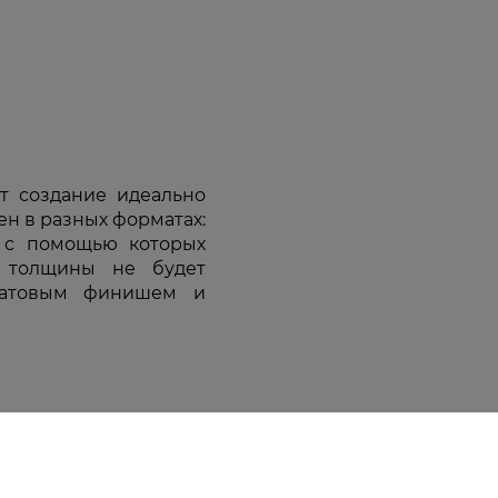
ют создание идеально
ен в разных форматах:
, с помощью которых
 толщины не будет
матовым финишем и