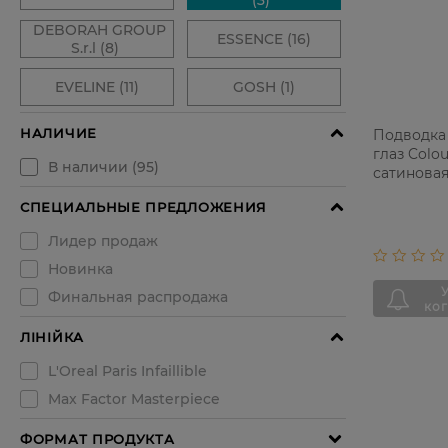
Подводка
глаз Colou
сатиновая