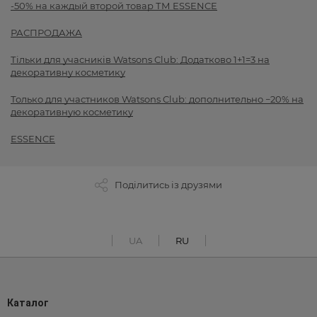
-50% на каждый второй товар ТМ ESSENCE
РАСПРОДАЖА
Тільки для учасників Watsons Club: Додатково 1+1=3 на
декоративну косметику
Только для участников Watsons Club: дополнительно −20% на
декоративную косметику
ESSENCE
Поділитись із друзями
UA
RU
Каталог