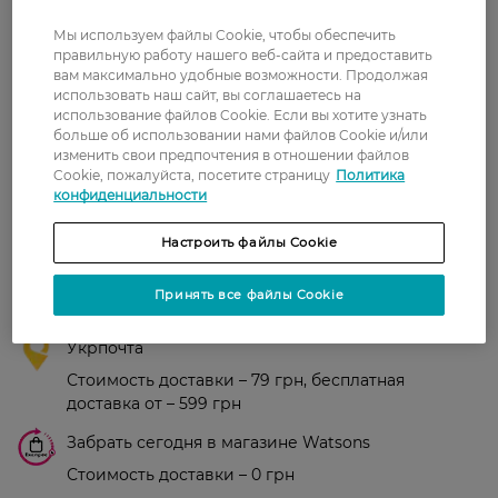
Рейтинг и отзывы
Мы используем файлы Cookie, чтобы обеспечить
правильную работу нашего веб-сайта и предоставить
0
вам максимально удобные возможности. Продолжая
0 відгуків
использовать наш сайт, вы соглашаетесь на
использование файлов Cookie. Если вы хотите узнать
больше об использовании нами файлов Cookie и/или
З 0 відгуків
изменить свои предпочтения в отношении файлов
Cookie, пожалуйста, посетите страницу
Политика
конфиденциальности
Доставка
Настроить файлы Cookie
Новая почта
В отделение Новой почты - 99 грн, бесплатно
Принять все файлы Cookie
от 699 грн
Укрпочта
Стоимость доставки – 79 грн, бесплатная
доставка от – 599 грн
Забрать сегодня в магазине Watsons
Стоимость доставки – 0 грн
Стоимость доставки – 99 грн, бесплатная доставка от – 699 грн