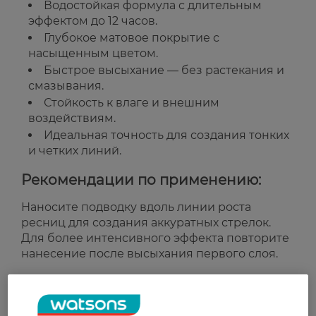
Водостойкая формула с длительным
эффектом до 12 часов.
Глубокое матовое покрытие с
насыщенным цветом.
Быстрое высыхание — без растекания и
смазывания.
Стойкость к влаге и внешним
воздействиям.
Идеальная точность для создания тонких
и четких линий.
Рекомендации по применению:
Наносите подводку вдоль линии роста
ресниц для создания аккуратных стрелок.
Для более интенсивного эффекта повторите
нанесение после высыхания первого слоя.
Страна-производитель:
Германия