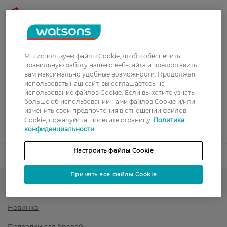
Забрать сегодня в магазине Watsons
Стоимость доставки – 0 грн
Стоимость доставки – 99 грн, бесплатная доставка от – 699 грн
Показать больше
Мы используем файлы Cookie, чтобы обеспечить
Оплата
правильную работу нашего веб-сайта и предоставить
вам максимально удобные возможности. Продолжая
использовать наш сайт, вы соглашаетесь на
Оплата картой
использование файлов Cookie. Если вы хотите узнать
больше об использовании нами файлов Cookie и/или
Послеоплата
изменить свои предпочтения в отношении файлов
Cookie, пожалуйста, посетите страницу
Политика
Показать больше
конфиденциальности
Настроить файлы Cookie
Код товара
1542427
Принять все файлы Cookie
Косметика для бровей и глаз
Новинка
Подводки для бровей