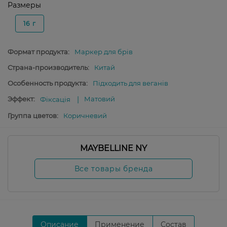
Размеры
16 г
Формат продукта:
Маркер для брів
Страна-производитель:
Китай
Особенность продукта:
Підходить для веганів
Эффект:
Матовий
Фіксація
Группа цветов:
Коричневий
MAYBELLINE NY
Все товары бренда
Описание
Применение
Состав