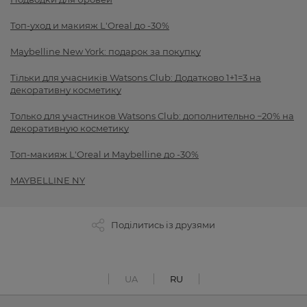
Топ-уход и макияж L'Oreal до -30%
Maybelline New York: подарок за покупку
Тільки для учасників Watsons Club: Додатково 1+1=3 на
декоративну косметику
Только для участников Watsons Club: дополнительно −20% на
декоративную косметику
Топ-макияж L'Oreal и Maybelline до -30%
MAYBELLINE NY
Поділитись із друзями
UA
RU