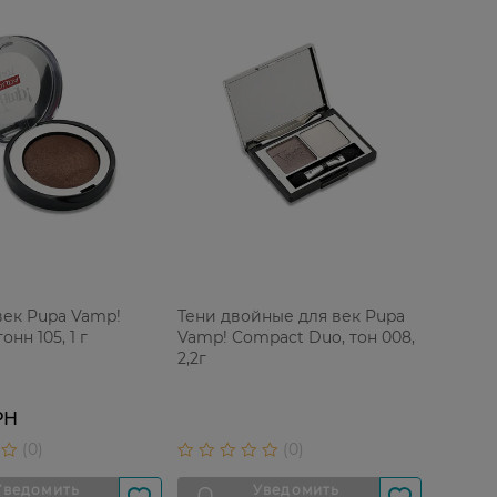
век Pupa Vamp!
Тени двойные для век Pupa
онн 105, 1 г
Vamp! Compact Duo, тон 008,
2,2г
РН