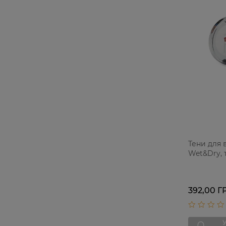
Тени для 
Wet&Dry, т
392,00 Г