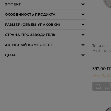
Тени для 
Matt, тон 0
392,00 Г