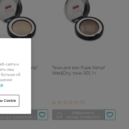
еб-сайта и
ля век Pupa Vamp!
Тени для век Pupa Vamp!
ать наш
, тонн 100, 1 г
Wet&Dry, тонн 301, 1 г
ь больше об
ошении
ти
0 ГРН
ы Cookie