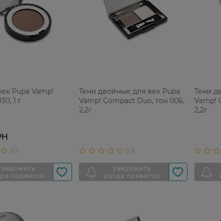
век Pupa Vamp!
Тени двойные для век Pupa
Тени д
30, 1 г
Vamp! Compact Duo, тон 006,
Vamp! 
2,2г
2,2г
РН