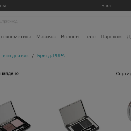
ины
Блог
токосметика
Макияж
Волосы
Тело
Парфюм
Д
Тени для век
Бренд: PUPA
/
 найдено
Сортир