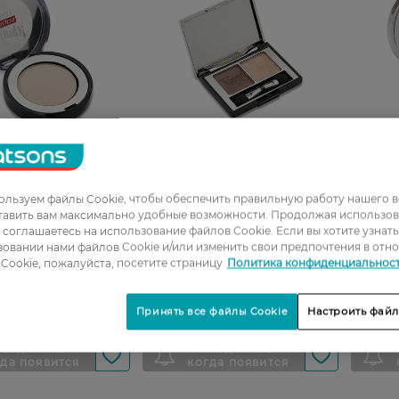
льзуем файлы Cookie, чтобы обеспечить правильную работу нашего в
век Pupa Vamp!
Тени двойные для век Pupa
Тени д
тавить вам максимально удобные возможности. Продолжая использов
20, 1 г
Vamp! Compact Duo, тон 004,
Wet&Dry
ы соглашаетесь на использование файлов Cookie. Если вы хотите узнат
2,2г
овании нами файлов Cookie и/или изменить свои предпочтения в отн
Cookie, пожалуйста, посетите страницу
Политика конфиденциальнос
РН
416,00 ГРН
392,0
Принять все файлы Cookie
Настроить файл