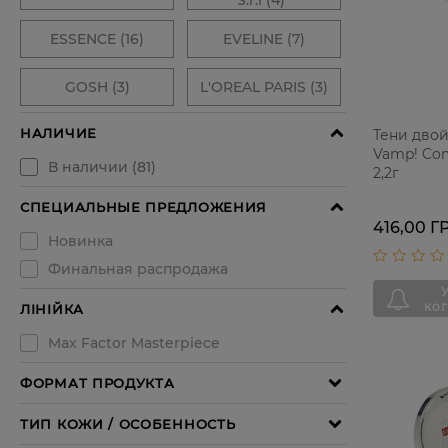
Тени двой
Vamp! Com
2,2г
416,00 Г