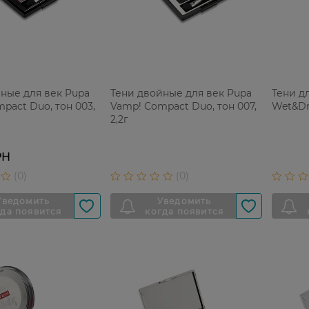
ные для век Pupa
Тени двойные для век Pupa
Тени д
pact Duo, тон 003,
Vamp! Compact Duo, тон 007,
Wet&Dry
2,2г
РН