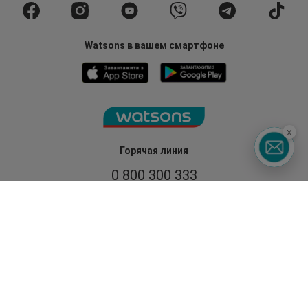
Watsons в вашем смартфоне
x
Горячая линия
0 800 300 333
З 9:00 до 19:00
Без выходных