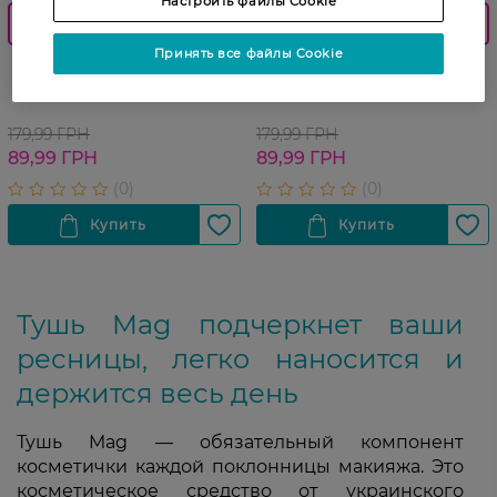
Настроить файлы Cookie
0_Спец.ціна
0_Спец.ціна
Принять все файлы Cookie
Тушь для ресниц Mag Big
Тушь для ресниц Mag Vita
Drama 10 г
Lash 10 г
179,99 ГРН
179,99 ГРН
89,99 ГРН
89,99 ГРН
Тушь Mag подчеркнет ваши
ресницы, легко наносится и
держится весь день
Тушь Mag — обязательный компонент
косметички каждой поклонницы макияжа. Это
косметическое средство от украинского