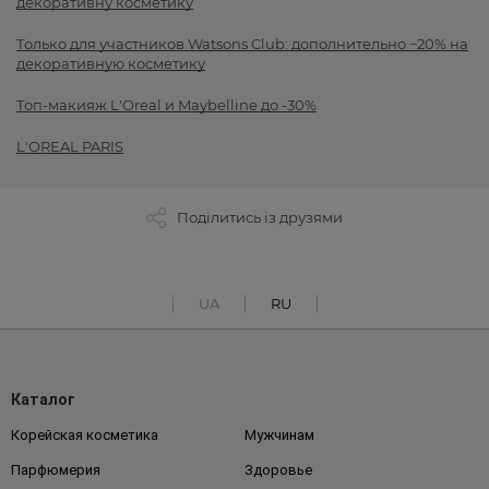
декоративну косметику
Только для участников Watsons Club: дополнительно −20% на
декоративную косметику
Топ-макияж L'Oreal и Maybelline до -30%
L'OREAL PARIS
Поділитись із друзями
UA
RU
Каталог
Корейская косметика
Мужчинам
Парфюмерия
Здоровье