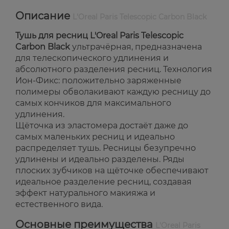
Описание
L'Oreal Paris Telescopic Carbon Black
Тушь для ресниц L'Oreal Paris Telescopic
Carbon Black
ультрачёрная, предназначена
для телескопического удлинения и
абсолютного разделения ресниц. Технология
Ион-Фикс: положительно заряженные
полимеры обволакивают каждую ресницу до
самых кончиков для максимального
удлинения.
Щёточка из эластомера достаёт даже до
самых маленьких ресниц и идеально
распределяет тушь. Ресницы безупречно
удлинены и идеально разделены. Ряды
плоских зубчиков на щёточке обеспечивают
идеальное разделение ресниц, создавая
эффект натурального макияжа и
естественного вида.
Основные преимущества
L'Oreal Paris