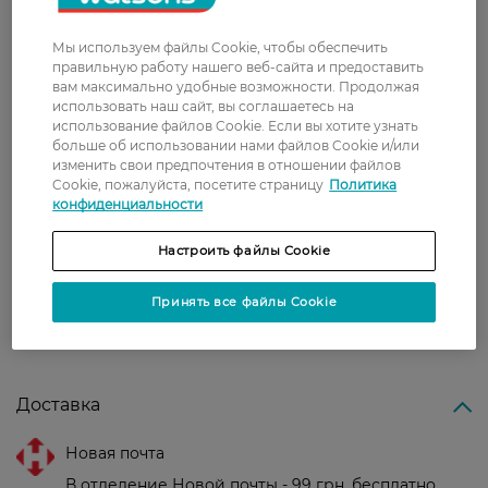
6 июля, 2021
Мы используем файлы Cookie, чтобы обеспечить
правильную работу нашего веб-сайта и предоставить
Леся
Дуже класна туш, не склеює вії і не
вам максимально удобные возможности. Продолжая
10 мая, 2021
использовать наш сайт, вы соглашаетесь на
осипається
использование файлов Cookie. Если вы хотите узнать
больше об использовании нами файлов Cookie и/или
изменить свои предпочтения в отношении файлов
Татьяна
Щеточка достает даже к малейшим
Cookie, пожалуйста, посетите страницу
Политика
9 мая, 2021
ресницам и идеально
конфиденциальности
распределяет тушь. Ресницы
безупречно удлиненные и
Настроить файлы Cookie
идеально разделены.
Принять все файлы Cookie
Показати ще
Доставка
Новая почта
В отделение Новой почты - 99 грн, бесплатно