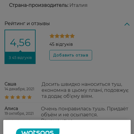
Страна-производитель:
Италия
Рейтинг и отзывы
4,56
45 відгуків
З 45 відгуків
Саша
Досить швидко наноситься туш,
14 декабря, 2021
економна в цьому плані, подовжує
та додає об'єму віям.
Алиса
Очень понравилась тушь. Придаёт
19 октября, 2021
объём и не осыпается.
Рекомендую
Леся
Дуже крута туш для вій