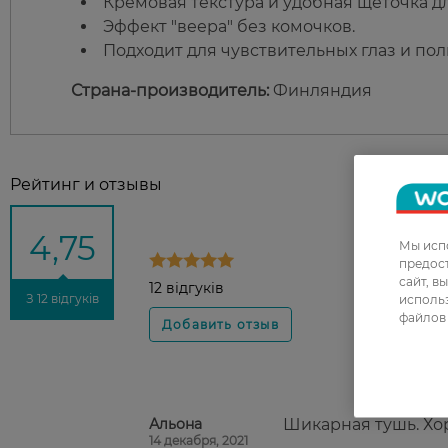
Кремовая текстура и удобная щёточка д
Эффект "веера" без комочков.
Подходит для чувствительных глаз и пол
Страна-производитель:
Финляндия
Рейтинг и отзывы
4,75
Мы испо
предос
сайт, в
12 відгуків
использ
З 12 відгуків
файлов 
Альона
Шикарная тушь. Хо
14 декабря, 2021