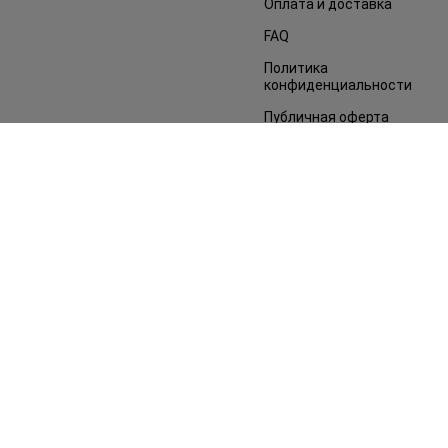
Оплата и доставка
FAQ
Политика
конфиденциальности
Публичная оферта
СМИ о нас
Возврат заказа
©2014 - 2026. Условия использования сайта