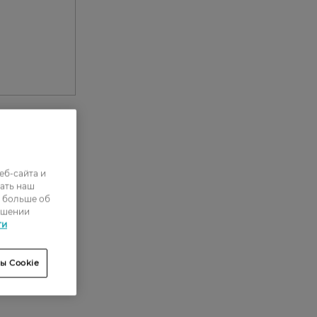
0
еб-сайта и
0
ать наш
ь больше об
0
ошении
ти
3
9
ы Cookie