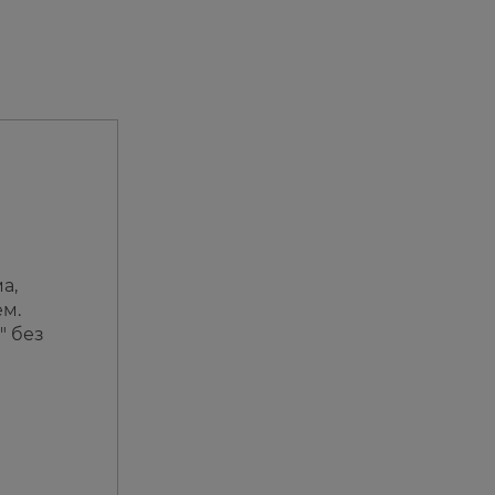
а,
ем.
" без