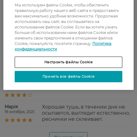
Наталья
Отлична тушь!
Мы используем файлы Cookie, чтобы обеспечить
17 января, 2022
правильную работу нашего веб-сайта и предоставить
вам максимально удобные возможности. Продолжая
использовать наш сайт, вы соглашаетесь на
Світлана
В течение дня тушь ведет себя
использование файлов Cookie. Если вы хотите узнать
14 декабря, 2021
очень прилично! Не осыпается, не
больше об использовании нами файлов Cookie и/или
вызывает никакого дискомфорта,
изменить свои предпочтения в отношении файлов
Cookie, пожалуйста, посетите страницу
Политика
а также не течет.
конфиденциальности
Тетяна
Лучшая тушь, идеально наносится,
24 ноября, 2021
Настроить файлы Cookie
не осыпается
Принять все файлы Cookie
Anna
Туш дійсно класна, не розтирається
16 ноября, 2021
, не сипеться і не тече
Марія
Хорошая тушь, в течении дня не
19 октября, 2021
осыпается, выглядит естественно,
реснички не склеивает.