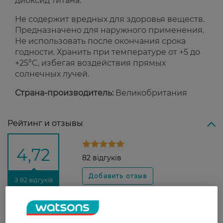
диоксид титана.
Не содержит вредных для здоровья веществ.
Предназначено для наружного применения.
Не использовать после окончания срока
годности. Хранить при температуре от +5 до
+25°C, избегая воздействия прямых
солнечных лучей.
Страна-производитель:
Великобритания
Рейтинг и отзывы
4,72
82 відгуків
З 82 відгуків