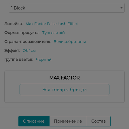
1 Black
Линейка:
Max Factor False Lash Effect
Формат продукта:
Туш для вій
Страна-производитель:
Великобританія
Эффект:
Об`єм
Группа цветов:
Чорний
MAX FACTOR
Все товары бренда
Описание
Применение
Состав