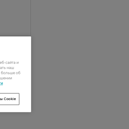
еб-сайта и
0
ать наш
0
ь больше об
ошении
0
ти
0
ы Cookie
0