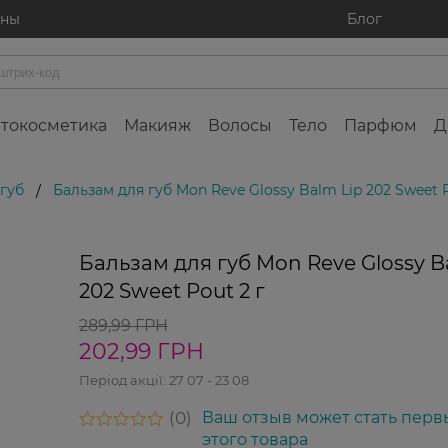
ины
Блог
токосметика
Макияж
Волосы
Тело
Парфюм
Д
 губ
Бальзам для губ Mon Reve Glossy Balm Lip 202 Sweet P
/
Бальзам для губ Mon Reve Glossy B
202 Sweet Pout 2 г
289,99 ГРН
202,99 ГРН
Період акції:
27 07 - 23 08
0
Ваш отзыв может стать перв
этого товара