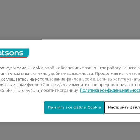
льзуем файлы Cookie, чтобы обеспечить правильную работу нашего в
1
тавить вам максимально удобные возможности. Продолжая использов
2
ы соглашаетесь на использование файлов Cookie. Если вы хотите узнат
овании нами файлов Cookie и/или изменить свои предпочтения в отн
3
Cookie, пожалуйста, посетите страницу
Политика конфиденциальнос
4
Принять все файлы Cookie
Настроить файл
5