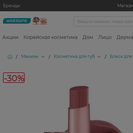
Бренды
Магаз
Акции
Корейская косметика
Дом
Лицо
Дерма
Макияж
Косметика для губ
Блеск для
/
/
/
-30%