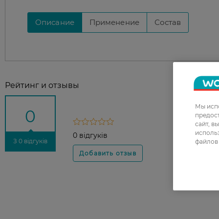
Описание
Применение
Состав
Рейтинг и отзывы
Мы испо
0
предос
сайт, в
использ
0 відгуків
З 0 відгуків
файлов 