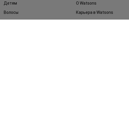
Детям
О Watsons
Волосы
Карьера в Watsons
Дерматокосметика
Контакты
Блог
Оплата и доставка
FAQ
Политика
конфиденциальности
Публичная оферта
СМИ о нас
Возврат заказа
©2014 - 2026. Условия использования сайта