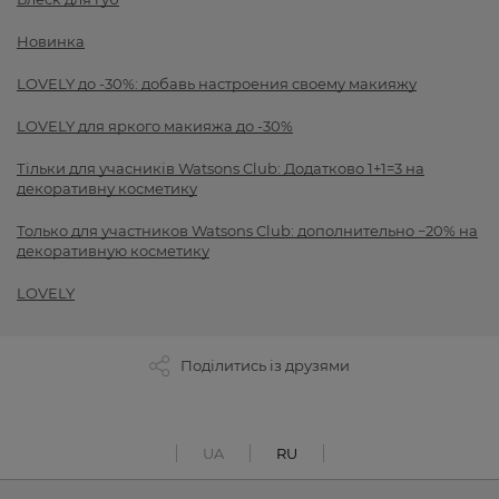
Новинка
LOVELY до -30%: добавь настроения своему макияжу
LOVELY для яркого макияжа до -30%
Тільки для учасників Watsons Club: Додатково 1+1=3 на
декоративну косметику
Только для участников Watsons Club: дополнительно −20% на
декоративную косметику
LOVELY
Поділитись із друзями
UA
RU