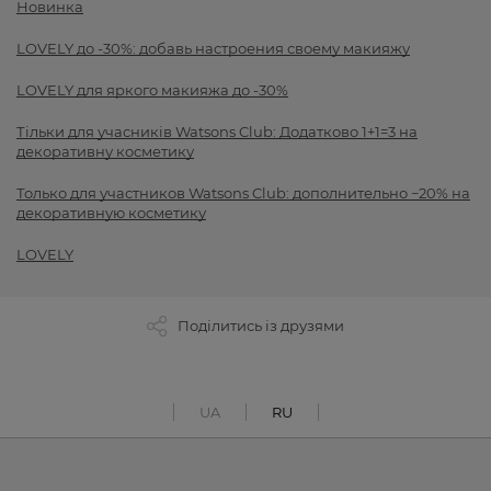
Новинка
LOVELY до -30%: добавь настроения своему макияжу
LOVELY для яркого макияжа до -30%
Тільки для учасників Watsons Club: Додатково 1+1=3 на
декоративну косметику
Только для участников Watsons Club: дополнительно −20% на
декоративную косметику
LOVELY
Поділитись із друзями
UA
RU