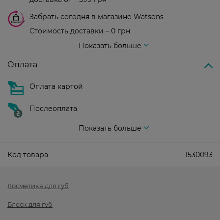
Забрать сегодня в магазине Watsons
Стоимость доставки – 0 грн
Стоимость доставки – 99 грн, бесплатная доставка от – 699 грн
Показать больше
Оплата
Оплата картой
Послеоплата
Показать больше
Код товара
1530093
Косметика для губ
Блеск для губ