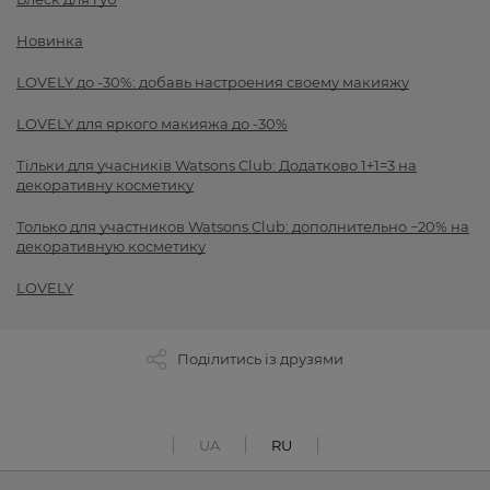
Новинка
LOVELY до -30%: добавь настроения своему макияжу
LOVELY для яркого макияжа до -30%
Тільки для учасників Watsons Club: Додатково 1+1=3 на
декоративну косметику
Только для участников Watsons Club: дополнительно −20% на
декоративную косметику
LOVELY
Поділитись із друзями
UA
RU