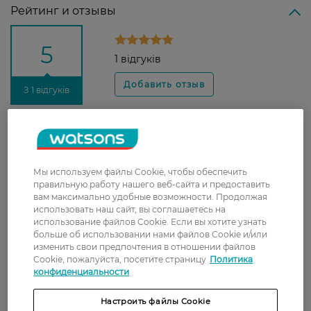
Рейтинг и отзывы
5
1 відгуків
З 1 відгуків
Роксолана
я обожнюю цей відтінок помади
4 февраля, 2021
Мы используем файлы Cookie, чтобы обеспечить
правильную работу нашего веб-сайта и предоставить
вам максимально удобные возможности. Продолжая
использовать наш сайт, вы соглашаетесь на
использование файлов Cookie. Если вы хотите узнать
Доставка
больше об использовании нами файлов Cookie и/или
изменить свои предпочтения в отношении файлов
Cookie, пожалуйста, посетите страницу
Политика
Новая почта
конфиденциальности
В отделение Новой почты - 99 грн, бесплатно
от 699 грн
Настроить файлы Cookie