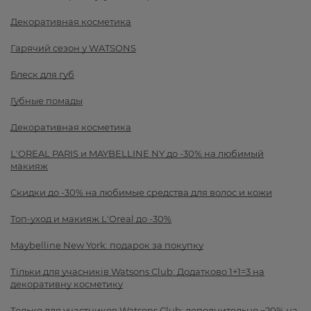
Декоративная косметика
Гарячий сезон у WATSONS
Блеск для губ
Губные помады
Декоративная косметика
L'OREAL PARIS и MAYBELLINE NY до -30% на любимый
макияж
Скидки до -30% на любимые средства для волос и кожи
Топ-уход и макияж L'Oreal до -30%
Maybelline New York: подарок за покупку
Тільки для учасників Watsons Club: Додатково 1+1=3 на
декоративну косметику
Только для участников Watsons Club: дополнительно −20% на