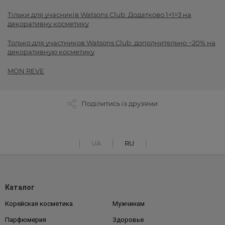
Тільки для учасників Watsons Club: Додатково 1+1=3 на
декоративну косметику
Только для участников Watsons Club: дополнительно −20% на
декоративную косметику
MON REVE
Поділитись із друзями
UA
RU
Каталог
Корейская косметика
Мужчинам
Парфюмерия
Здоровье