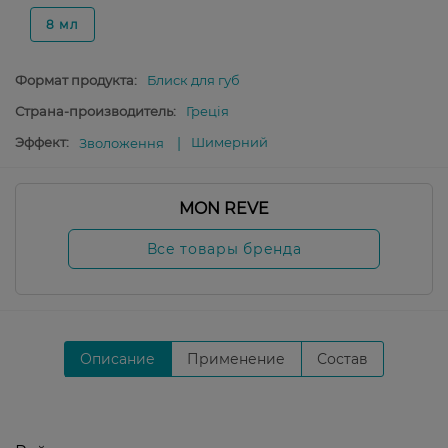
8 мл
Формат продукта:
Блиск для губ
Страна-производитель:
Греція
Эффект:
Шимерний
Зволоження
MON REVE
Все товары бренда
Описание
Применение
Состав