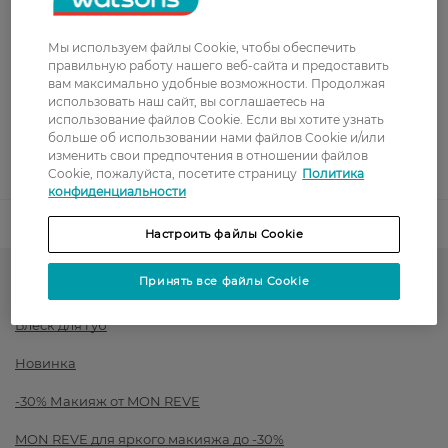
Показать больше
Оплата
Мы используем файлы Cookie, чтобы обеспечить
правильную работу нашего веб-сайта и предоставить
вам максимально удобные возможности. Продолжая
Оплата картой
использовать наш сайт, вы соглашаетесь на
использование файлов Cookie. Если вы хотите узнать
Послеоплата
больше об использовании нами файлов Cookie и/или
изменить свои предпочтения в отношении файлов
Показать больше
Cookie, пожалуйста, посетите страницу
Политика
конфиденциальности
Код товара
1526250
Настроить файлы Cookie
Принять все файлы Cookie
Косметика для губ
Блеск для губ
Новинка
-30% Макияж от MON REVE
MON REVE для яркого макияжа до -30%