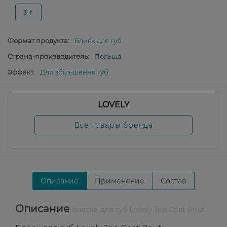
3 г
Формат продукта:
Блиск для губ
Страна-производитель:
Польща
Эффект:
Для збільшення губ
LOVELY
Все товары бренда
Описание
Применение
Состав
Описание
блеска для губ Lovely Top Coat Pout