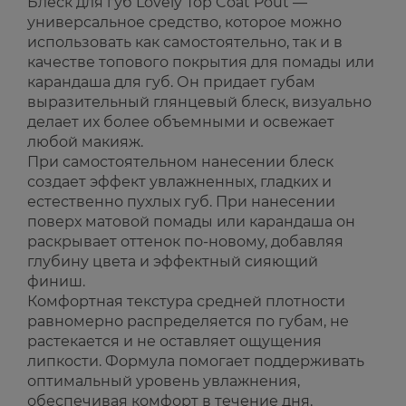
Блеск для губ Lovely Top Coat Pout —
универсальное средство, которое можно
использовать как самостоятельно, так и в
качестве топового покрытия для помады или
карандаша для губ. Он придает губам
выразительный глянцевый блеск, визуально
делает их более объемными и освежает
любой макияж.
При самостоятельном нанесении блеск
создает эффект увлажненных, гладких и
естественно пухлых губ. При нанесении
поверх матовой помады или карандаша он
раскрывает оттенок по-новому, добавляя
глубину цвета и эффектный сияющий
финиш.
Комфортная текстура средней плотности
равномерно распределяется по губам, не
растекается и не оставляет ощущения
липкости. Формула помогает поддерживать
оптимальный уровень увлажнения,
обеспечивая комфорт в течение дня.