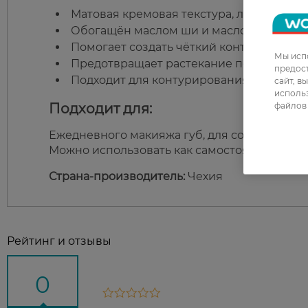
Матовая кремовая текстура, легко нанос
Обогащён маслом ши и маслом виноград
Помогает создать чёткий контур губ.
Мы испо
Предотвращает растекание помады.
предос
Подходит для контурирования или полно
сайт, в
использ
файлов 
Подходит для:
Ежедневного макияжа губ, для создания стой
Можно использовать как самостоятельное ср
Страна-производитель:
Чехия
Рейтинг и отзывы
0