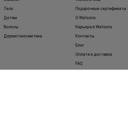
Тело
Подарочные сертификаты
Детям
О Watsons
Волосы
Карьера в Watsons
Дерматокосметика
Контакты
Блог
Оплата и доставка
FAQ
Политика
конфиденциальности
Публичная оферта
СМИ о нас
Возврат заказа