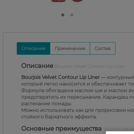
Описание
Применение
Состав
Описание
Bourjois Velvet Contour Lip Liner
Bourjois Velvet Contour Lip Liner
— контурный 
который легко наносится и обеспечивает то
Формула обогащена маслом ши и маслом вин
предотвратить их пересыхание. Карандаш п
растекание помады.
Можно использовать как для прорисовки кон
стойкого бархатного эффекта.
Основные преимущества
Bourjois Velve