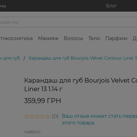
ины
Блог
токосметика
Макияж
Волосы
Тело
Парфюм
Д
 для губ
Карандаш для губ Bourjois Velvet Contour Liner 13
/
Карандаш для губ Bourjois Velvet C
Liner 13 1.14 г
359,99 ГРН
0
Ваш отзыв может стать перв
этого товара
1488345