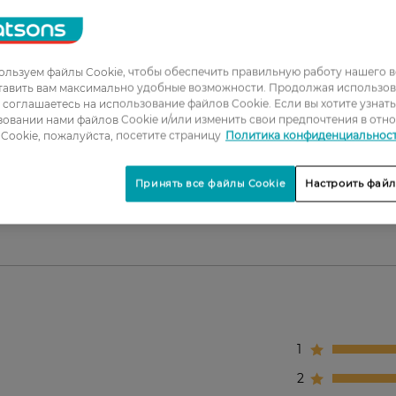
ится.
ных косточек.
льзуем файлы Cookie, чтобы обеспечить правильную работу нашего в
тавить вам максимально удобные возможности. Продолжая использов
го заполнения губ.
ы соглашаетесь на использование файлов Cookie. Если вы хотите узнат
овании нами файлов Cookie и/или изменить свои предпочтения в отн
Cookie, пожалуйста, посетите страницу
Политика конфиденциальнос
кого и аккуратного контура.
Принять все файлы Cookie
Настроить файл
едство или в паре с помадой.
1
2