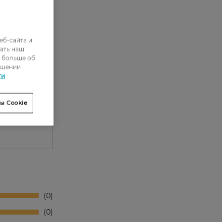
еб-сайта и
ать наш
ь больше об
ошении
ти
ы Cookie
0
0