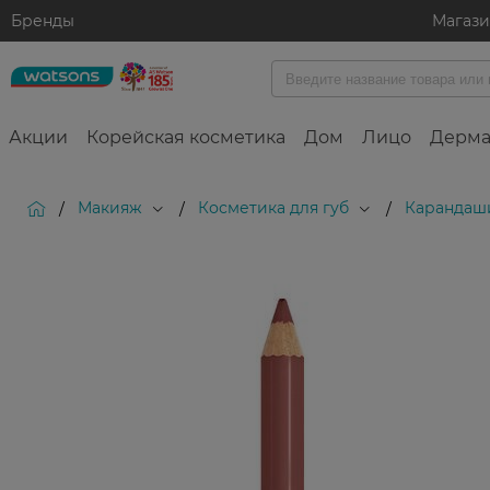
Бренды
Магаз
Акции
Корейская косметика
Дом
Лицо
Дерма
Макияж
Косметика для губ
Карандаши
/
/
/