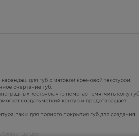
карандаш для губ с матовой кремовой текстурой,
чное очертание губ.
оградных косточек, что помогает смягчить кожу губ
омогает создать чёткий контур и предотвращает
тура, так и для полного покрытия губ для создания
t Contour Lip Liner