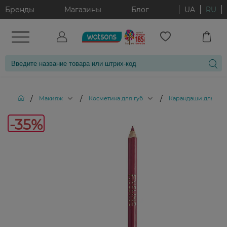
Бренды
Магазины
Блог
UA
RU
/
/
/
Макияж
Косметика для губ
Карандаши для губ
-35%