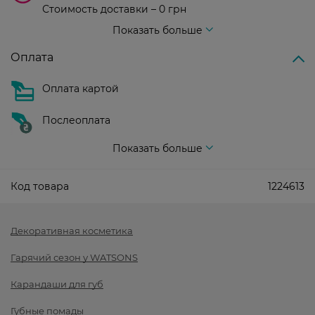
Стоимость доставки – 0 грн
Стоимость доставки – 99 грн, бесплатная доставка от – 699 грн
Показать больше
Оплата
Оплата картой
Послеоплата
Показать больше
Код товара
1224613
Декоративная косметика
Гарячий сезон у WATSONS
Карандаши для губ
Губные помады