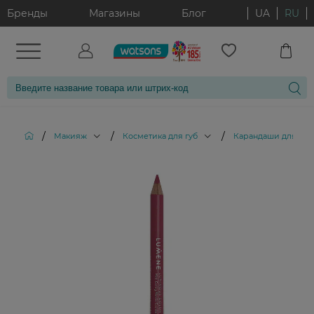
Бренды
Магазины
Блог
UA
RU
/
/
/
Макияж
Косметика для губ
Карандаши для губ