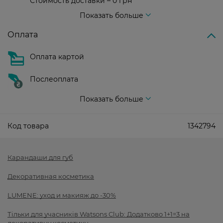
Стоимость доставки – 0 грн
Стоимость доставки – 99 грн, бесплатная доставка от – 699 грн
Показать больше
Оплата
Оплата картой
Послеоплата
Показать больше
Код товара
1342794
Карандаши для губ
Декоративная косметика
LUMENE: уход и макияж до -30%
Тільки для учасників Watsons Club: Додатково 1+1=3 на