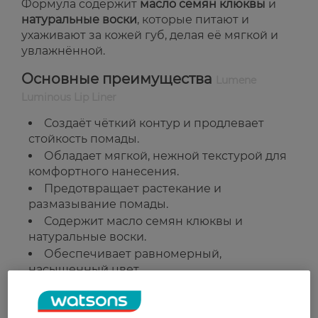
Формула содержит
масло семян клюквы
и
натуральные воски
, которые питают и
ухаживают за кожей губ, делая её мягкой и
увлажнённой.
Основные преимущества
Lumene
Luminous Lip Liner
Создаёт чёткий контур и продлевает
стойкость помады.
Обладает мягкой, нежной текстурой для
комфортного нанесения.
Предотвращает растекание и
размазывание помады.
Содержит масло семян клюквы и
натуральные воски.
Обеспечивает равномерный,
насыщенный цвет.
Страна-производитель:
Финляндия