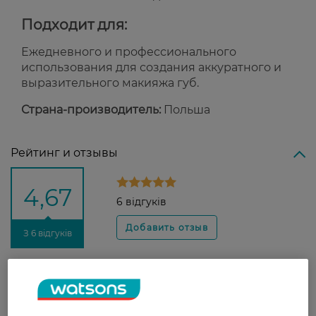
Подходит для:
Ежедневного и профессионального
использования для создания аккуратного и
выразительного макияжа губ.
Страна-производитель:
Польша
Рейтинг и отзывы
4,67
6 відгуків
З 6 відгуків
Аліна
Чудовий, якісний олівець для губ,
11 апреля, 2021
робить контур чітким та виразним.