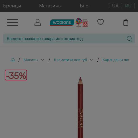
Бренды
Магазины
Блог
UA
RU
/
/
/
Макияж
Косметика для губ
Карандаши для губ
-35
-35%