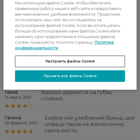
Мы используем файлы Cookie, чтобы обеспечить
Не крихкий грифель, як більшість
правильную работу нашего веб-сайта и предоставить
бюджетних варіантів, досить добре
вам максимально удобные возможности. Продолжая
тримається на губах.
использовать наш сайт, вы соглашаетесь на
использование файлов Cookie. Если вы хотите узнать
ганна
Удобно им рисовать контур,
больше об использовании нами файлов Cookie и/или
5 апреля, 2021
мягкий.
изменить свои предпочтения в отношении файлов
Cookie, пожалуйста, посетите страницу
Политика
конфиденциальности
Ирина
Хороший карандаш.
16 марта, 2021
Универсальный тон, подходит под
Настроить файлы Cookie
большинство моих помад. Не
сушит губы. А также отлично
Принять все файлы Cookie
точится.
ганна
Хорошо держится на губах,
14 марта, 2021
стойкий.
Галина
Eveline мій улюблений бренд, цей
28 февраля, 2021
олівець також не виключення,
гарна якість.