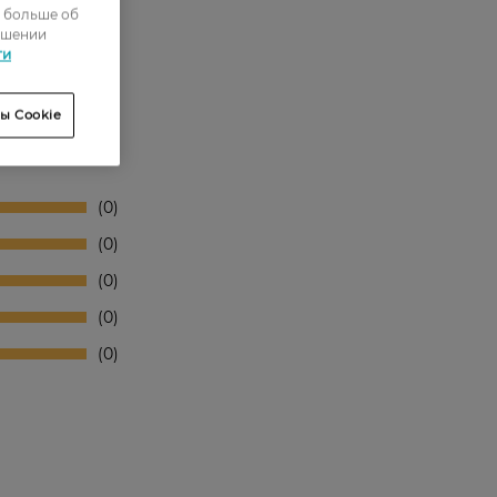
ь больше об
ошении
ти
ы Cookie
0
0
0
0
0