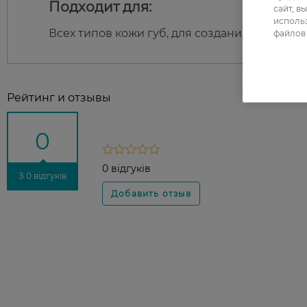
Подходит для:
сайт, в
использ
Всех типов кожи губ, для создания гладкого
файлов 
Рейтинг и отзывы
0
0 відгуків
З 0 відгуків