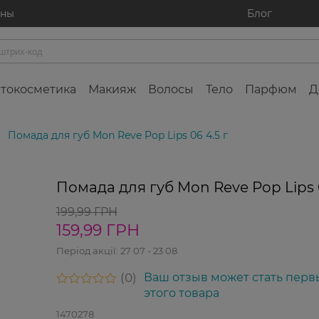
ины
Блог
токосметика
Макияж
Волосы
Тело
Парфюм
Д
Помада для губ Mon Reve Pop Lips 06 4.5 г
-20%
Помада для губ Mon Reve Pop Lips 0
199,99 ГРН
159,99 ГРН
Період акції:
27 07 - 23 08
0
Ваш отзыв может стать перв
этого товара
1470278