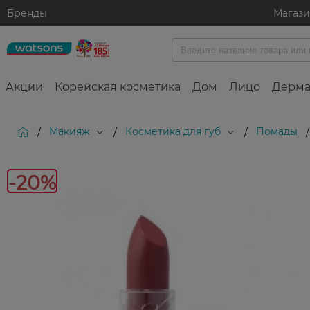
Бренды
Магаз
Акции
Корейская косметика
Дом
Лицо
Дерма
Макияж
Косметика для губ
Помады
/
/
/
/
-20%