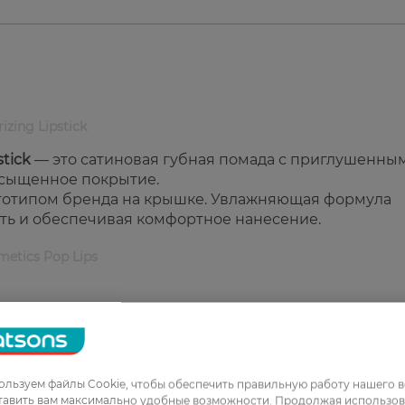
izing Lipstick
stick
— это сатиновая губная помада с приглушенны
асыщенное покрытие.
готипом бренда на крышке. Увлажняющая формула
сть и обеспечивая комфортное нанесение.
etics Pop Lips
оготипом.
ащение сухости.
ение на губах.
льзуем файлы Cookie, чтобы обеспечить правильную работу нашего в
тавить вам максимально удобные возможности. Продолжая использов