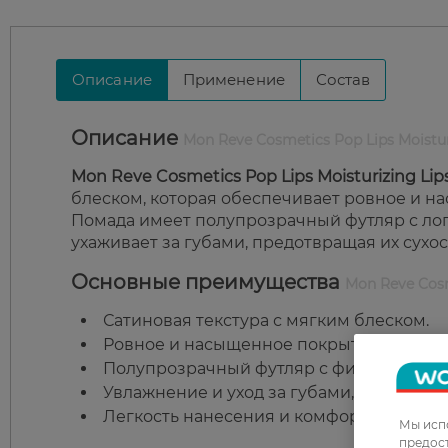
Описание
Применение
Состав
Описание
Mon Reve Cosmetics Pop Lips Moistur
Mon Reve Cosmetics Pop Lips Moisturizing Lip
блеском, которая обеспечивает ровное и н
Помада имеет полупрозрачный футляр с ло
ухаживает за губами, предотвращая их сухо
Основные преимущества
Mon Reve Cosm
Сатиновая текстура с мягким блеском.
Ровное и насыщенное покрытие.
Полупрозрачный футляр с фирменным л
Увлажнение и уход за губами, предотвр
Легкость нанесения и комфортное ощущ
Мы испо
предос