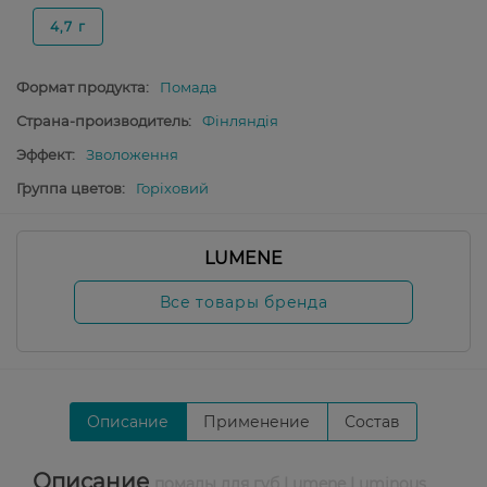
4,7 г
Формат продукта:
Помада
Страна-производитель:
Фінляндія
Эффект:
Зволоження
Группа цветов:
Горіховий
LUMENE
Все товары бренда
Описание
Применение
Состав
Описание
помады для губ Lumene Luminous