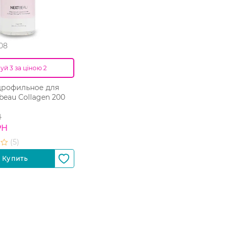
 08
уй 3 за ціною 2
дрофильное для
beau Collagen 200
Н
РН