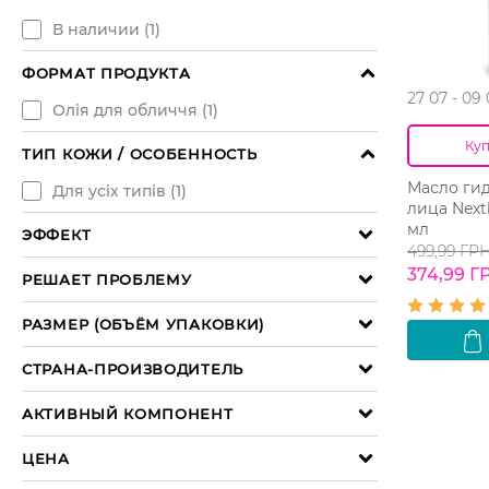
27 07 - 09
Куп
Масло ги
лица Next
мл
499,99 ГР
374,99 Г