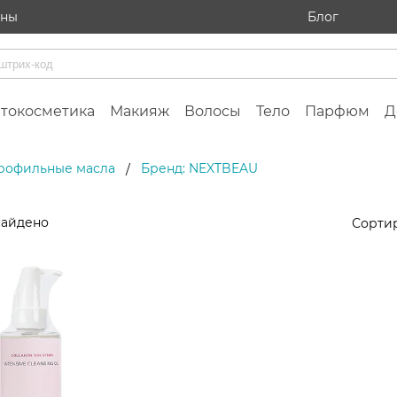
ины
Блог
токосметика
Макияж
Волосы
Тело
Парфюм
Д
рофильные масла
Бренд: NEXTBEAU
/
найдено
Сортир