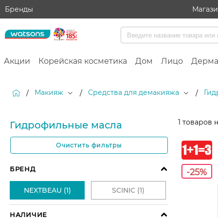
Бренды
Магаз
Акции
Корейская косметика
Дом
Лицо
Дерма
Макияж
Средства для демакияжа
Гид
/
/
/
1
товаров 
Гидрофильные масла
Очистить фильтры
-25%