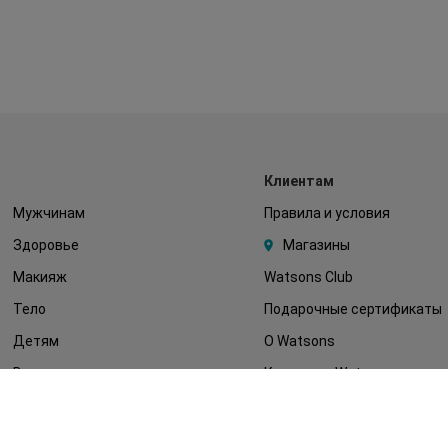
Клиентам
Мужчинам
Правила и условия
Здоровье
Магазины
Макияж
Watsons Club
Тело
Подарочные сертификаты
Детям
О Watsons
Волосы
Карьера в Watsons
Дерматокосметика
Контакты
Блог