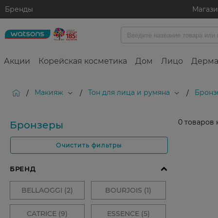
Бренды
Магаз
Акции
Корейская косметика
Дом
Лицо
Дерма
Макияж
Тон для лица и румяна
Бронз
/
/
/
0
товаров 
Бронзеры
Очистить фильтры