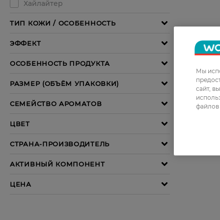
Мы испо
предос
сайт, в
использ
файлов 