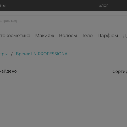
ины
Блог
токосметика
Макияж
Волосы
Тело
Парфюм
Д
еры
Бренд: LN PROFESSIONAL
/
найдено
Сортир