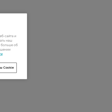
еб-сайта и
ать наш
ь больше об
ошении
ти
ы Cookie