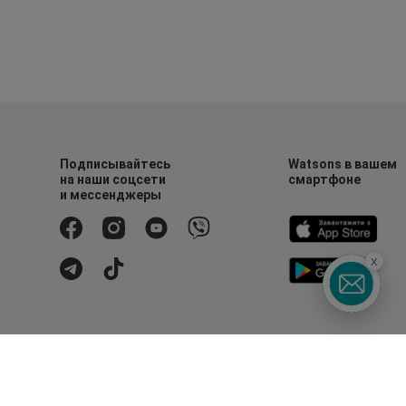
Подписывайтесь
Watsons в вашем
на наши соцсети
смартфоне
и мессенджеры
x