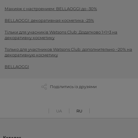
Макияж с настроением: BELLAOGGI до -30%
BELLAOGGI: декоративная косметика -25%
Тільки для учасників Watsons Club: Додатково 1+1=3 на
декоративну косметику
Только для участников Watsons Club: дополнительно −20% на
декоративную косметику
BELLAOGGI
Поділитись із друзями
UA
RU