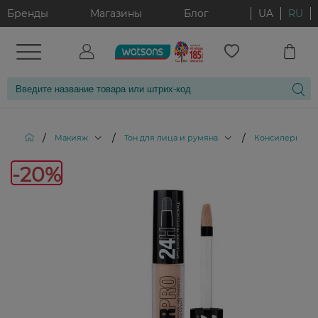
Бренды
Магазины
Блог
UA
RU
/
/
/
/
Макияж
Тон для лица и румяна
Консилеры
-20%