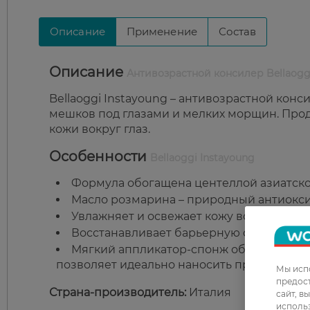
Описание
Применение
Состав
Описание
Антивозрастной консилер Bellaoggi
Bellaoggi Instayoung – антивозрастной кон
мешков под глазами и мелких морщин. Прод
кожи вокруг глаз.
Особенности
Bellaoggi Instayoung
Формула обогащена центеллой азиатско
Масло розмарина – природный антиокс
Увлажняет и освежает кожу вокруг глаз.
Восстанавливает барьерную функцию ко
Мягкий аппликатор-спонж обеспечивает
позволяет идеально наносить продукт.
Мы испо
предос
Страна-производитель:
Италия
сайт, в
использ