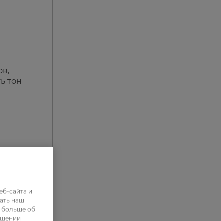
ов,
ь тон
 и
еб-сайта и
ать наш
ь больше об
ошении