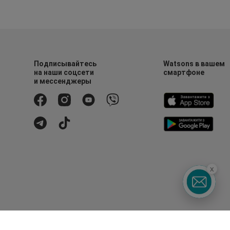
Подписывайтесь
Watsons в вашем
на наши соцсети
смартфоне
и мессенджеры
x