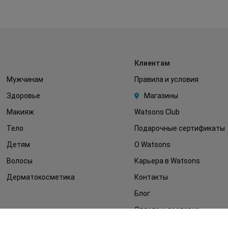
Клиентам
Мужчинам
Правила и условия
Здоровье
Магазины
Макияж
Watsons Club
Тело
Подарочные сертификаты
Детям
О Watsons
Волосы
Карьера в Watsons
Дерматокосметика
Контакты
Блог
Оплата и доставка
FAQ