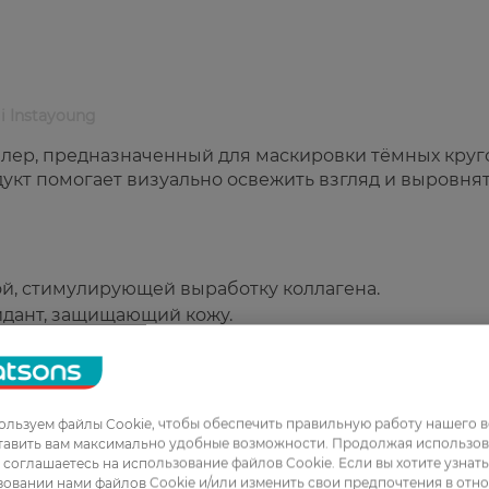
 Instayoung
силер, предназначенный для маскировки тёмных круг
укт помогает визуально освежить взгляд и выровнят
й, стимулирующей выработку коллагена.
идант, защищающий кожу.
жи и увеличивает содержание воды в ней.
 массаж в области глаз, улучшает микроциркуляцию
льзуем файлы Cookie, чтобы обеспечить правильную работу нашего в
тавить вам максимально удобные возможности. Продолжая использов
ы соглашаетесь на использование файлов Cookie. Если вы хотите узнат
овании нами файлов Cookie и/или изменить свои предпочтения в отн