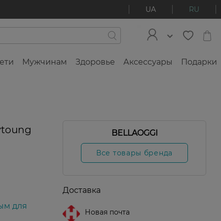
UA
RU
ети
Мужчинам
Здоровье
Аксессуары
Подарки
ytoung
BELLAOGGI
Все товары бренда
Доставка
ым для
Новая почта