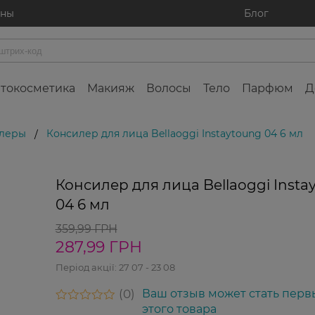
ины
Блог
токосметика
Макияж
Волосы
Тело
Парфюм
Д
леры
Консилер для лица Bellaoggi Instaytoung 04 6 мл
/
-20%
Консилер для лица Bellaoggi Insta
04 6 мл
359,99 ГРН
287,99 ГРН
Період акції:
27 07 - 23 08
0
Ваш отзыв может стать перв
этого товара