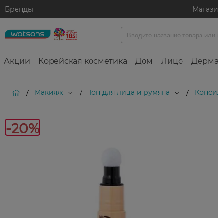
Бренды
Магаз
Акции
Корейская косметика
Дом
Лицо
Дерма
Макияж
Тон для лица и румяна
Конси
/
/
/
-20%