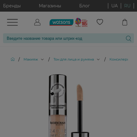
Бренды
Магазины
Блог
UA
RU
/
/
/
/
Макияж
Тон для лица и румяна
Консилеры