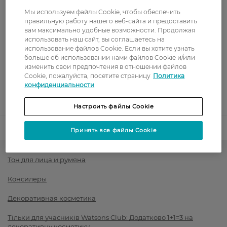
Стоимость доставки – 0 грн
Стоимость доставки – 99 грн, бесплатная доставка от – 699 грн
Мы используем файлы Cookie, чтобы обеспечить
Показать больше
правильную работу нашего веб-сайта и предоставить
вам максимально удобные возможности. Продолжая
Оплата
использовать наш сайт, вы соглашаетесь на
использование файлов Cookie. Если вы хотите узнать
Оплата картой
больше об использовании нами файлов Cookie и/или
изменить свои предпочтения в отношении файлов
Cookie, пожалуйста, посетите страницу
Политика
Послеоплата
конфиденциальности
Показать больше
Настроить файлы Cookie
Код товара
1443895
Принять все файлы Cookie
Тон для лица и румяна
Консилеры
Декоративная косметика
Тільки для учасників Watsons Club: Додатково 1+1=3 на
декоративну косметику