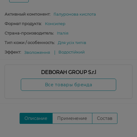
Активный компонент:
Гіалуронова кислота
Формат продукта:
Консилер
Страна-производитель:
Італія
Тип кожи / особенность:
Для усіх типів
Эффект:
Водостійкий
Зволоження
DEBORAH GROUP S.r.l
Все товары бренда
Описание
Применение
Состав