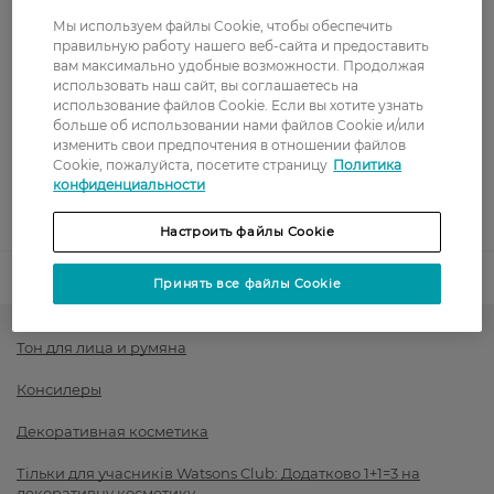
Стоимость доставки – 0 грн
Стоимость доставки – 99 грн, бесплатная доставка от – 699 грн
Мы используем файлы Cookie, чтобы обеспечить
Показать больше
правильную работу нашего веб-сайта и предоставить
вам максимально удобные возможности. Продолжая
Оплата
использовать наш сайт, вы соглашаетесь на
использование файлов Cookie. Если вы хотите узнать
Оплата картой
больше об использовании нами файлов Cookie и/или
изменить свои предпочтения в отношении файлов
Cookie, пожалуйста, посетите страницу
Политика
Послеоплата
конфиденциальности
Показать больше
Настроить файлы Cookie
Код товара
1443916
Принять все файлы Cookie
Тон для лица и румяна
Консилеры
Декоративная косметика
Тільки для учасників Watsons Club: Додатково 1+1=3 на
декоративну косметику