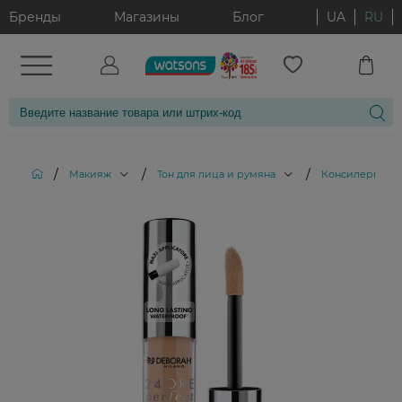
Бренды
Магазины
Блог
UA
RU
/
/
/
/
Макияж
Тон для лица и румяна
Консилеры