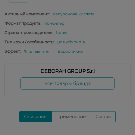
Активный компонент:
Гіалуронова кислота
Формат продукта:
Консилер
Страна-производитель:
Італія
Тип кожи / особенность:
Для усіх типів
Эффект:
Водостійкий
Зволоження
DEBORAH GROUP S.r.l
Все товары бренда
Описание
Применение
Состав